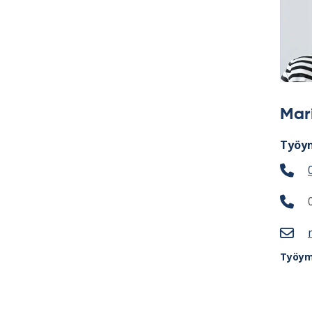
Mar
Työym
Työym