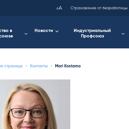
been
A
Страхование от безработицы
A
copied
to
your
ство в
Новости
Индустриальный
союзе
Профсоюз
clipboard.)
ая страница
-
Контакты
-
Mari Kostamo