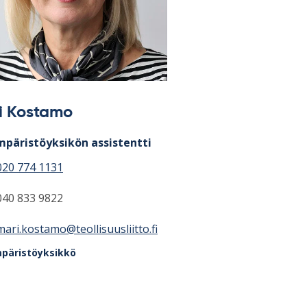
i Kostamo
päristöyksikön assistentti
020 774 1131
040 833 9822
mari.kostamo@teollisuusliitto.fi
päristöyksikkö