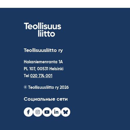
Teollisuusliitto ry
Hakaniemenranta 1A
PL 107, 00531 Helsinki
Tel
020 774 001
© Teollisuusliitto ry 2026
Социальные сети
Facebook
Instagram
Youtube
LinkedIn
Bluesky