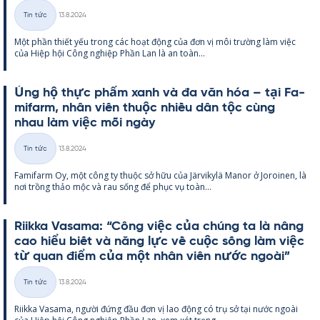
Kirjoitettu
Tin tức
13.8.2024
Thể
Một phần thiết yếu trong các hoạt động của đơn vị môi trường làm việc
loại
của Hiệp hội Công ng­hiệp Phần Lan là an toàn...
Ủng hộ thực phẩm xanh và đa văn hóa – tại Fa­
mi­farm, nhân viên thuộc nhiều dân tộc cùng
nhau làm việc mỗi ngày
Kirjoitettu
Tin tức
13.8.2024
Thể
Fa­mi­farm Oy, một công ty thuộc sở hữu của Jär­vi­kylä Ma­nor ở Jo­roi­nen, là
loại
nơi trồng thảo mộc và rau sống để phục vụ toàn...
Riikka Va­sama: “Công việc của chúng ta là nâng
cao hiểu biết và năng lực về cuộc sống làm việc
từ quan điểm của một nhân viên nước ngoài”
Kirjoitettu
Tin tức
13.8.2024
Thể
Riikka Va­sama, người đứng đầu đơn vị lao động có trụ sở tại nước ngoài
loại