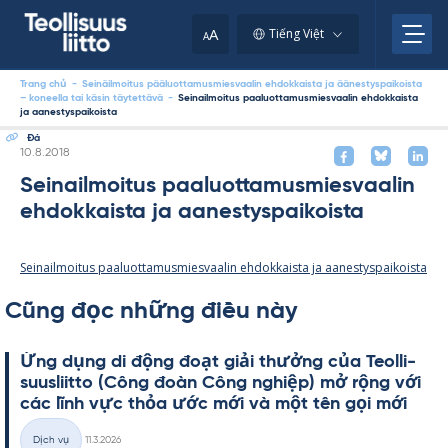
Skip
to
A
Tiếng Việt
A
content
Trang chủ
-
Seinäilmoitus pääluottamusmiesvaalin ehdokkaista ja äänestyspaikoista
– koneella tai käsin täytettävä
-
Seinailmoitus paaluottamusmiesvaalin ehdokkaista
ja aanestyspaikoista
Đá
Kirjoitettu
10.8.2018
Seinailmoitus paaluottamusmiesvaalin
ehdokkaista ja aanestyspaikoista
Seinailmoitus paaluottamusmiesvaalin ehdokkaista ja aanestyspaikoista
Cũng đọc những điều này
Ứng dụng di động đoạt giải thưởng của Teol­li­
suus­liitto (Công đoàn Công ng­hiệp) mở rộng với
các lĩnh vực thỏa ước mới và một tên gọi mới
Kirjoitettu
Dịch vụ
11.3.2026