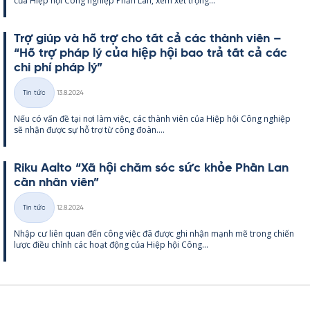
của Hiệp hội Công ng­hiệp Phần Lan, xem xét trọng...
Trợ giúp và hỗ trợ cho tất cả các thành viên –
“Hỗ trợ pháp lý của hiệp hội bao trả tất cả các
chi phí pháp lý”
Kirjoitettu
Tin tức
13.8.2024
Thể
Nếu có vấn đề tại nơi làm việc, các thành viên của Hiệp hội Công ng­hiệp
loại
sẽ nhận được sự hỗ trợ từ công đoàn....
Riku Aalto “Xã hội chăm sóc sức khỏe Phần Lan
cần nhân viên”
Kirjoitettu
Tin tức
12.8.2024
Thể
Nhập cư liên quan đến công việc đã được ghi nhận mạnh mẽ trong chiến
loại
lược điều chỉnh các hoạt động của Hiệp hội Công...