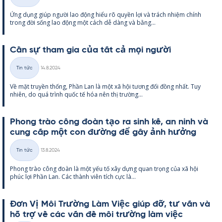
Thể
Ứng dụng giúp người lao động hiểu rõ qu­yền lợi và trách nhiệm chính
loại
trong đời sống lao động một cách dễ dàng và bằng...
Cần sự tham gia của tất cả mọi người
Kirjoitettu
Tin tức
14.8.2024
Thể
Về mặt tru­yền thống, Phần Lan là một xã hội tương đối đồng nhất. Tuy
loại
nhiên, do quá trình quốc tế hóa nên thị trường...
Phong trào công đoàn tạo ra sinh kế, an ninh và
cung cấp một con đường để gây ảnh hưởng
Kirjoitettu
Tin tức
13.8.2024
Thể
Phong trào công đoàn là một yếu tố xây dựng quan trọng của xã hội
loại
phúc lợi Phần Lan. Các thành viên tích cực là...
Đơn Vị Môi Trường Làm Việc giúp đỡ, tư vấn và
hỗ trợ về các vấn đề môi trường làm việc