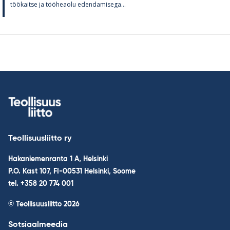
töö­kaitse ja töö­heaolu eden­da­mi­sega...
Teollisuusliitto ry
Hakaniemenranta 1 A, Helsinki
P.O. Kast 107, FI-00531 Helsinki, Soome
tel. +358 20 774 001
© Teollisuusliitto 2026
Sotsiaalmeedia