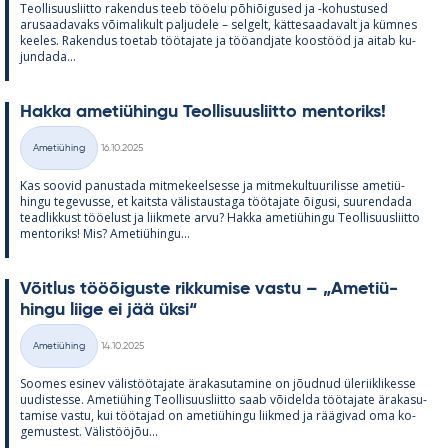
Teol­li­suus­liitto ra­ken­dus teeb töö­elu põ­hiõi­gused ja -ko­hus­tused
arusaa­da­vaks või­ma­li­kult pal­ju­dele – sel­gelt, kät­te­saa­da­valt ja küm­nes
kee­les. Ra­ken­dus toe­tab töö­ta­jate ja töö­and­jate koos­tööd ja ai­tab ku­
jun­dada...
Hakka ame­tiü­hingu Teol­li­suus­liitto men­to­riks!
Kirjoitettu
Ametiühing
16.10.2025
Kategooriad
Kas soo­vid pa­nus­tada mit­me­keel­sesse ja mit­me­kul­tuu­ri­lisse ame­tiü­
hingu te­ge­vusse, et kaitsta vä­lis­taus­taga töö­ta­jate õi­gusi, suu­ren­dada
tead­lik­kust töö­elust ja liik­mete arvu? Hakka ame­tiü­hingu Teol­li­suus­liitto
men­to­riks! Mis? Ame­tiü­hingu...
Võit­lus tööõi­guste rik­ku­mise vastu – „Ame­tiü­
hingu liige ei jää üksi“
Kirjoitettu
Ametiühing
14.10.2025
Kategooriad
Soo­mes esi­nev vä­lis­töö­ta­jate ära­ka­su­ta­mine on jõud­nud üle­riikli­kesse
uu­dis­tesse. Ame­tiü­hing Teol­li­suus­liitto saab või­delda töö­ta­jate ära­ka­su­
ta­mise vastu, kui töö­ta­jad on ame­tiü­hingu liik­med ja rää­gi­vad oma ko­
ge­mus­test. Vä­lis­tööjõu...