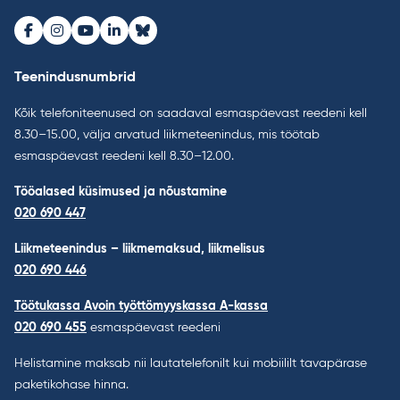
Facebook
Instagram
Youtube
LinkedIn
Bluesky
Teenindusnumbrid
Kõik telefoniteenused on saadaval esmaspäevast reedeni kell
8.30–15.00, välja arvatud liikmeteenindus, mis töötab
esmaspäevast reedeni kell 8.30–12.00.
Tööalased küsimused ja nõustamine
020 690 447
Liikmeteenindus – liikmemaksud, liikmelisus
020 690 446
Töötukassa Avoin työttömyyskassa A-kassa
020 690 455
esmaspäevast reedeni
Helistamine maksab nii lautatelefonilt kui mobiililt tavapärase
paketikohase hinna.