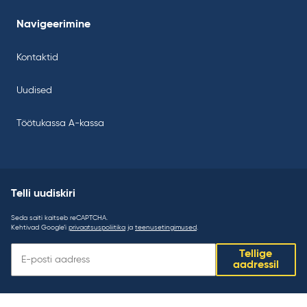
Navigeerimine
Kontaktid
Uudised
Töötukassa A-kassa
Telli uudiskiri
Seda saiti kaitseb reCAPTCHA.
Kehtivad Google’i
privaatsuspoliitika
ja
teenusetingimused
.
Telli
Tellige
uudiskiri:
aadressil