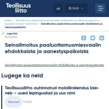
Skip
to
A
Eesti
A
content
Esileht
-
Seinäilmoitus pääluottamusmiesvaalin ehdokkaista ja äänestyspaikoista –
koneella tai käsin täytettävä
-
Seinailmoitus paaluottamusmiesvaalin ehdokkaista ja
aanestyspaikoista
Jaga linki
Kirjoitettu
10.8.2018
Seinailmoitus paaluottamusmiesvaalin
ehdokkaista ja aanestyspaikoista
Seinailmoitus paaluottamusmiesvaalin ehdokkaista ja aanestyspaikoista
Lugege ka neid
Teol­li­suus­liitto au­hin­na­tud mo­bii­li­ra­ken­dus lai­e­
neb – uued le­pin­gua­lad ja uus nimi
Kirjoitettu
Teenused
11.3.2026
Kategooriad