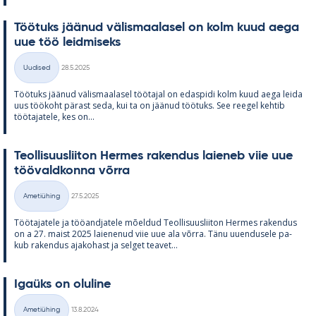
Töö­tuks jää­nud vä­lis­maa­la­sel on kolm kuud aega
uue töö leid­mi­seks
Kirjoitettu
Uudised
28.5.2025
Kategooriad
Töö­tuks jää­nud vä­lis­maa­la­sel töö­ta­jal on edas­pidi kolm kuud aega leida
uus töö­koht pä­rast seda, kui ta on jää­nud töö­tuks. See ree­gel keh­tib
töö­ta­ja­tele, kes on...
Teol­li­suus­lii­ton Her­mes ra­ken­dus lai­e­neb viie uue
töö­vald­konna võrra
Kirjoitettu
Ametiühing
27.5.2025
Kategooriad
Töö­ta­ja­tele ja töö­and­ja­tele mõel­dud Teol­li­suus­lii­ton Her­mes ra­ken­dus
on a 27. maist 2025 lai­e­ne­nud viie uue ala võrra. Tänu uu­en­dusele pa­
kub ra­ken­dus aja­ko­hast ja sel­get tea­vet...
Igaüks on olu­line
Kirjoitettu
Ametiühing
13.8.2024