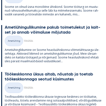
Kategooriad
Soome on ol­nud üsna mo­no­liitne ühis­kond. Soome töö­turg on muu­tu­
nud rah­vus­va­he­li­ku­maks ja selle läbi ka mit­me­ke­si­se­maks. Soome rah­
vas­tik va­na­neb ja töö­ea­liste ini­meste arv ka­ha­neb, mis...
Ame­tiü­hin­gu­lii­ku­mine pa­kub toi­me­tu­le­kut ja kait­
set ja an­nab või­ma­luse mõ­ju­tada
Kirjoitettu
Ametiühing
13.8.2024
Kategooriad
Ame­tiü­hinglii­ku­mine on Soome heao­luü­his­konna võt­me­täht­susega üle­
se­hi­taja. Ak­tiiv­sed liik­med on ame­tiü­hin­gu­lii­ku­mise jõud. Meie üle­san­
deks on kaitsta töö­ta­jaid ja nõr­ge­maid. Soome heao­luü­his­kond ehi­tati
üles pä­rast maa­il­masõ­da­sid vas­tas­ti­kusel...
Töö­kesk­konna ük­sus ai­tab, nõus­tab ja toe­tab
töö­kesk­kon­naga seo­tud kü­si­mus­tes
Kirjoitettu
Ametiühing
13.8.2024
Kategooriad
Teol­li­suus­liitto töö­kesk­konna ük­suse te­ge­vuse kesk­mes on töö­kaitse,
töö­heaolu, töö­elu aren­da­mine ning sot­si­aal­po­lii­ti­li­sed, võrdõi­gus­lik­kuse
ja võrd­suse kü­si­mused – Teol­li­suus­liitto töö­kesk­konna ük­sus te­ge­leb