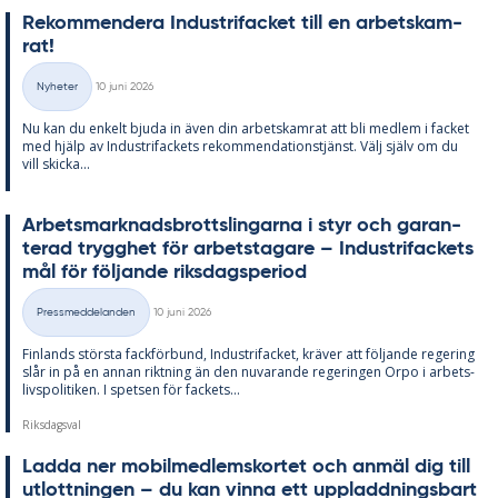
Re­kom­men­de­ra In­du­stri­fac­ket till en ar­bets­kam­
rat!
Skriven
Nyheter
10 juni 2026
Kategorier
Nu kan du en­kelt bju­da in även din ar­bets­kam­rat att bli med­lem i fac­ket
med hjälp av In­du­stri­fac­kets re­kom­men­da­tions­tjänst. Välj själv om du
vill skic­ka...
Ar­bets­mark­nads­brotts­ling­ar­na i styr och ga­ran­
te­rad trygg­het för ar­bets­ta­ga­re – In­du­stri­fac­kets
mål för föl­jan­de riks­dags­pe­ri­od
Skriven
Pressmeddelanden
10 juni 2026
Kategorier
Fin­lan­ds störs­ta fack­för­bund, In­du­stri­fac­ket, krä­ver att föl­jan­de re­ge­ring
slår in på en an­nan rikt­ning än den nu­va­ran­de re­ge­ring­en Orpo i ar­bets­
livs­po­li­ti­ken. I spet­sen för fac­kets...
Riksdagsval
Lad­da ner mo­bil­med­lems­kor­tet och an­mäl dig till
ut­lott­ning­en – du kan vin­na ett upp­ladd­nings­bart