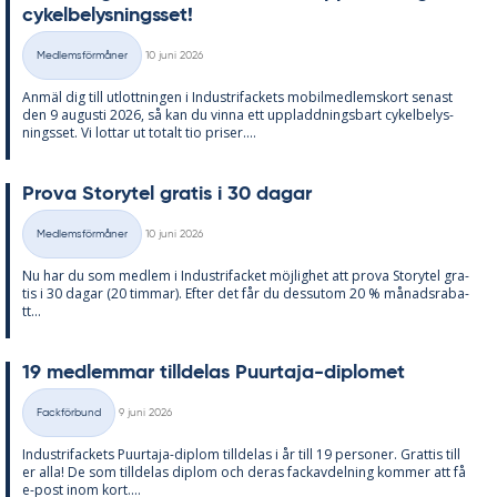
cy­kel­be­lys­nings­set!
Skriven
Medlemsförmåner
10 juni 2026
Kategorier
An­mäl dig till ut­lott­ning­en i In­du­stri­fac­kets mo­bil­med­lems­kort se­nast
den 9 au­gusti 2026, så kan du vin­na ett upp­ladd­nings­bart cy­kel­be­lys­
nings­set. Vi lot­tar ut to­talt tio pri­ser....
Prova Sto­ry­tel gra­tis i 30 da­gar
Skriven
Medlemsförmåner
10 juni 2026
Kategorier
Nu har du som med­lem i In­du­stri­fac­ket möj­lig­het att prova Sto­ry­tel gra­
tis i 30 da­gar (20 tim­mar). Ef­ter det får du dess­utom 20 % må­nads­ra­ba­
tt...
19 med­lem­mar till­de­las Pu­ur­ta­ja-di­plo­met
Skriven
Fackförbund
9 juni 2026
Kategorier
In­du­stri­fac­kets Pu­ur­ta­ja-diplom till­de­las i år till 19 per­so­ner. Grat­tis till
er alla! De som till­de­las diplom och de­ras fackav­del­ning kom­mer att få
e-post inom kort....