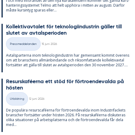
I och med in­fö­ran­det av den nya kurska­len­dern kom­mer det gam­la kurs­
han­te­rings­sy­ste­met Tel­mo att helt upp­hö­ra i mit­ten av au­gusti. Där­för
mås­te kursin­tyg spa­ras el­ler...
Kol­lek­tivav­ta­let för tek­no­lo­gi­in­du­strin gäl­ler till
slu­tet av av­tal­s­pe­ri­o­den
Skriven
Pressmeddelanden
15 juni 2026
Kategorier
Av­tals­par­ter­na inom tek­no­lo­gi­in­du­strin har ge­men­samt kom­mit över­ens
om att bran­schens all­män­bin­dan­de och riksom­fat­tan­de kol­lek­tivav­tal
fort­sät­ter att gäl­la till slu­tet av av­tal­s­pe­ri­o­den den 30 no­vem­ber 2027....
Re­surskafé­er­na ett stöd för för­tro­en­de­val­da på
hös­ten
Skriven
Utbildning
12 juni 2026
Kategorier
De po­pu­lä­ra re­surscafé­er­na för för­tro­en­de­val­da inom In­du­stri­fac­kets
branscher fort­sät­ter un­der hös­ten 2026. På re­surskafé­er­na dis­ku­te­ras
oli­ka si­tu­a­tio­ner på ar­bets­plat­ser­na och de för­tro­en­de­val­da får dela
med...