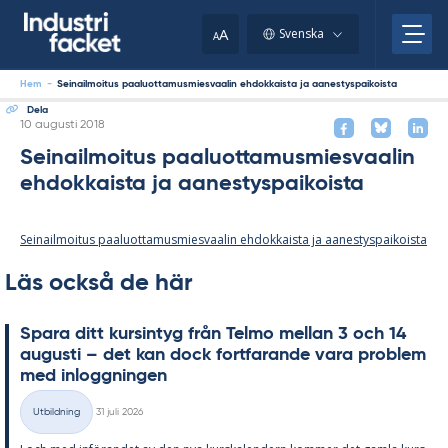
Skip
to
A
Svenska
A
content
Hem
-
Seinailmoitus paaluottamusmiesvaalin ehdokkaista ja aanestyspaikoista
Dela
Skriven
10 augusti 2018
Seinailmoitus paaluottamusmiesvaalin
ehdokkaista ja aanestyspaikoista
Seinailmoitus paaluottamusmiesvaalin ehdokkaista ja aanestyspaikoista
Läs också de här
Spa­ra ditt kursin­tyg från Tel­mo mel­lan 3 och 14
au­gusti – det kan dock fort­fa­ran­de vara pro­blem
med in­logg­ning­en
Skriven
Utbildning
31 juli 2026
Kategorier