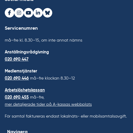
Facebook
Instagram
Youtube
LinkedIn
Bluesky
Servicenumren
må–fre kl. 8.30–15, om inte annat nämns
Anställningsrådgivning
020 690 447
Medlemstjänster
020 690 446
må–fre klockan 8.30–12
Arbetslöshetskassan
020 690 455
må–fre,
mer detaljerade tider på A-kassas webbplats
För samtal faktureras endast lokalnäts- eller mobilsamtalsavgift.
Navigera