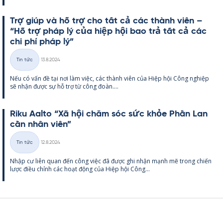
Trợ giúp và hỗ trợ cho tất cả các thành viên –
“Hỗ trợ pháp lý của hiệp hội bao trả tất cả các
chi phí pháp lý”
Kirjoitettu
Tin tức
13.8.2024
Thể
Nếu có vấn đề tại nơi làm việc, các thành viên của Hiệp hội Công ng­hiệp
loại
sẽ nhận được sự hỗ trợ từ công đoàn....
Riku Aalto “Xã hội chăm sóc sức khỏe Phần Lan
cần nhân viên”
Kirjoitettu
Tin tức
12.8.2024
Thể
Nhập cư liên quan đến công việc đã được ghi nhận mạnh mẽ trong chiến
loại
lược điều chỉnh các hoạt động của Hiệp hội Công...