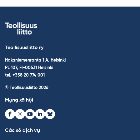
Teollisuusliitto ry
Hakaniemenranta 1 A, Helsinki
PL 107, FI-00531 Helsinki
tel. +358 20 774 001
© Teollisuusliitto 2026
Mạng xã hội
Facebook
Instagram
Youtube
LinkedIn
Bluesky
Các số dịch vụ