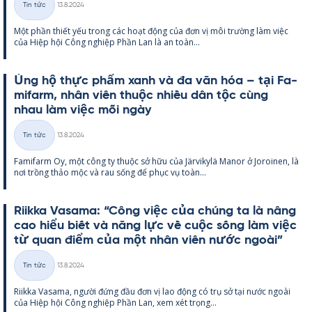
Tin tức
13.8.2024
Thể
Một phần thiết yếu trong các hoạt động của đơn vị môi trường làm việc
loại
của Hiệp hội Công ng­hiệp Phần Lan là an toàn...
Ủng hộ thực phẩm xanh và đa văn hóa – tại Fa­
mi­farm, nhân viên thuộc nhiều dân tộc cùng
nhau làm việc mỗi ngày
Kirjoitettu
Tin tức
13.8.2024
Thể
Fa­mi­farm Oy, một công ty thuộc sở hữu của Jär­vi­kylä Ma­nor ở Jo­roi­nen, là
loại
nơi trồng thảo mộc và rau sống để phục vụ toàn...
Riikka Va­sama: “Công việc của chúng ta là nâng
cao hiểu biết và năng lực về cuộc sống làm việc
từ quan điểm của một nhân viên nước ngoài”
Kirjoitettu
Tin tức
13.8.2024
Thể
Riikka Va­sama, người đứng đầu đơn vị lao động có trụ sở tại nước ngoài
loại
của Hiệp hội Công ng­hiệp Phần Lan, xem xét trọng...