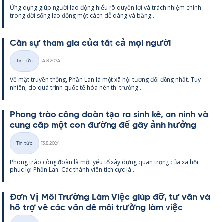
Ứng dụng giúp người lao động hiểu rõ qu­yền lợi và trách nhiệm chính
loại
trong đời sống lao động một cách dễ dàng và bằng...
Cần sự tham gia của tất cả mọi người
Kirjoitettu
Tin tức
14.8.2024
Thể
Về mặt tru­yền thống, Phần Lan là một xã hội tương đối đồng nhất. Tuy
loại
nhiên, do quá trình quốc tế hóa nên thị trường...
Phong trào công đoàn tạo ra sinh kế, an ninh và
cung cấp một con đường để gây ảnh hưởng
Kirjoitettu
Tin tức
13.8.2024
Thể
Phong trào công đoàn là một yếu tố xây dựng quan trọng của xã hội
loại
phúc lợi Phần Lan. Các thành viên tích cực là...
Đơn Vị Môi Trường Làm Việc giúp đỡ, tư vấn và
hỗ trợ về các vấn đề môi trường làm việc
Kirjoitettu