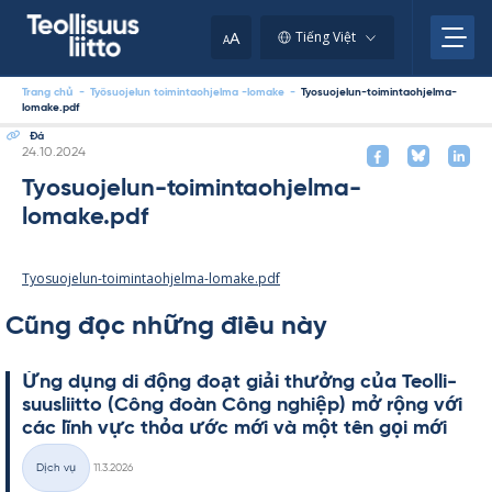
Skip
to
A
Tiếng Việt
A
content
Trang chủ
-
Työsuojelun toimintaohjelma -lomake
-
Tyosuojelun-toimintaohjelma-
lomake.pdf
Đá
Kirjoitettu
24.10.2024
Tyosuojelun-toimintaohjelma-
lomake.pdf
Tyosuojelun-toimintaohjelma-lomake.pdf
Cũng đọc những điều này
Ứng dụng di động đoạt giải thưởng của Teol­li­
suus­liitto (Công đoàn Công ng­hiệp) mở rộng với
các lĩnh vực thỏa ước mới và một tên gọi mới
Kirjoitettu
Dịch vụ
11.3.2026
Thể