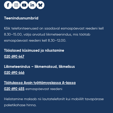
Facebook
Instagram
Youtube
LinkedIn
Bluesky
Teenindusnumbrid
Kõik telefoniteenused on saadaval esmaspäevast reedeni kell
8.30–15.00, välja arvatud liikmeteenindus, mis töötab
esmaspäevast reedeni kell 8.30–12.00.
Tööalased küsimused ja nõustamine
020 690 447
Liikmeteenindus – liikmemaksud, liikmelisus
020 690 446
Töötukassa Avoin työttömyyskassa A-kassa
020 690 455
esmaspäevast reedeni
Helistamine maksab nii lautatelefonilt kui mobiililt tavapärase
paketikohase hinna.