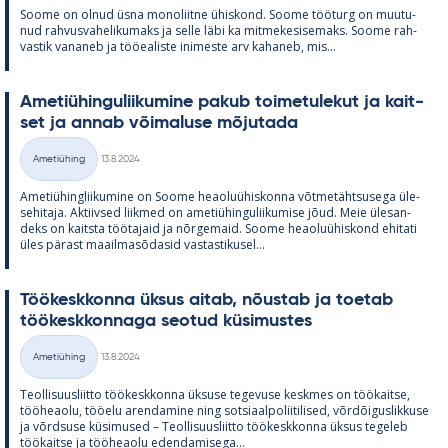
Soome on ol­nud üsna mo­no­liitne ühis­kond. Soome töö­turg on muu­tu­
nud rah­vus­va­he­li­ku­maks ja selle läbi ka mit­me­ke­si­se­maks. Soome rah­
vas­tik va­na­neb ja töö­ea­liste ini­meste arv ka­ha­neb, mis...
Ame­tiü­hin­gu­lii­ku­mine pa­kub toi­me­tu­le­kut ja kait­
set ja an­nab või­ma­luse mõ­ju­tada
Kirjoitettu
Ametiühing
13.8.2024
Kategooriad
Ame­tiü­hinglii­ku­mine on Soome heao­luü­his­konna võt­me­täht­susega üle­
se­hi­taja. Ak­tiiv­sed liik­med on ame­tiü­hin­gu­lii­ku­mise jõud. Meie üle­san­
deks on kaitsta töö­ta­jaid ja nõr­ge­maid. Soome heao­luü­his­kond ehi­tati
üles pä­rast maa­il­masõ­da­sid vas­tas­ti­kusel...
Töö­kesk­konna ük­sus ai­tab, nõus­tab ja toe­tab
töö­kesk­kon­naga seo­tud kü­si­mus­tes
Kirjoitettu
Ametiühing
13.8.2024
Kategooriad
Teol­li­suus­liitto töö­kesk­konna ük­suse te­ge­vuse kesk­mes on töö­kaitse,
töö­heaolu, töö­elu aren­da­mine ning sot­si­aal­po­lii­ti­li­sed, võrdõi­gus­lik­kuse
ja võrd­suse kü­si­mused – Teol­li­suus­liitto töö­kesk­konna ük­sus te­ge­leb
töö­kaitse ja töö­heaolu eden­da­mi­sega...