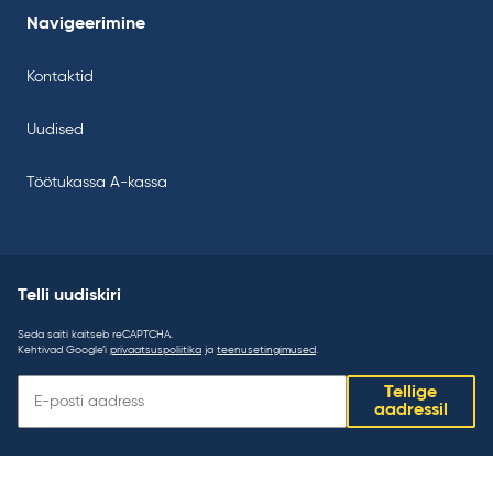
Navigeerimine
Kontaktid
Uudised
Töötukassa A-kassa
Telli uudiskiri
Seda saiti kaitseb reCAPTCHA.
Kehtivad Google’i
privaatsuspoliitika
ja
teenusetingimused
.
Telli
Tellige
uudiskiri:
aadressil