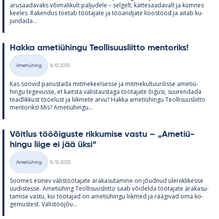
arusaa­da­vaks või­ma­li­kult pal­ju­dele – sel­gelt, kät­te­saa­da­valt ja küm­nes
kee­les. Ra­ken­dus toe­tab töö­ta­jate ja töö­and­jate koos­tööd ja ai­tab ku­
jun­dada...
Hakka ame­tiü­hingu Teol­li­suus­liitto men­to­riks!
Kirjoitettu
Ametiühing
16.10.2025
Kategooriad
Kas soo­vid pa­nus­tada mit­me­keel­sesse ja mit­me­kul­tuu­ri­lisse ame­tiü­
hingu te­ge­vusse, et kaitsta vä­lis­taus­taga töö­ta­jate õi­gusi, suu­ren­dada
tead­lik­kust töö­elust ja liik­mete arvu? Hakka ame­tiü­hingu Teol­li­suus­liitto
men­to­riks! Mis? Ame­tiü­hingu...
Võit­lus tööõi­guste rik­ku­mise vastu – „Ame­tiü­
hingu liige ei jää üksi“
Kirjoitettu
Ametiühing
14.10.2025
Kategooriad
Soo­mes esi­nev vä­lis­töö­ta­jate ära­ka­su­ta­mine on jõud­nud üle­riikli­kesse
uu­dis­tesse. Ame­tiü­hing Teol­li­suus­liitto saab või­delda töö­ta­jate ära­ka­su­
ta­mise vastu, kui töö­ta­jad on ame­tiü­hingu liik­med ja rää­gi­vad oma ko­
ge­mus­test. Vä­lis­tööjõu...