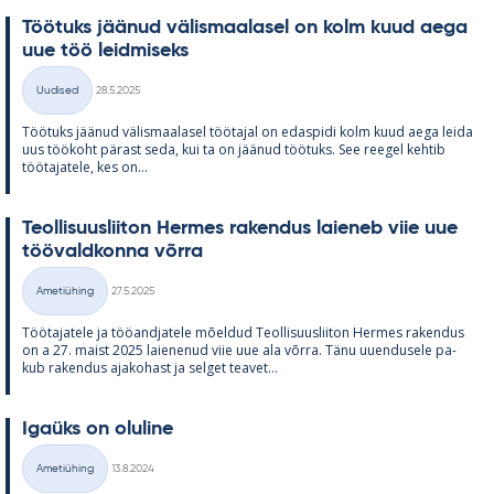
Töö­tuks jää­nud vä­lis­maa­la­sel on kolm kuud aega
uue töö leid­mi­seks
Kirjoitettu
Uudised
28.5.2025
Kategooriad
Töö­tuks jää­nud vä­lis­maa­la­sel töö­ta­jal on edas­pidi kolm kuud aega leida
uus töö­koht pä­rast seda, kui ta on jää­nud töö­tuks. See ree­gel keh­tib
töö­ta­ja­tele, kes on...
Teol­li­suus­lii­ton Her­mes ra­ken­dus lai­e­neb viie uue
töö­vald­konna võrra
Kirjoitettu
Ametiühing
27.5.2025
Kategooriad
Töö­ta­ja­tele ja töö­and­ja­tele mõel­dud Teol­li­suus­lii­ton Her­mes ra­ken­dus
on a 27. maist 2025 lai­e­ne­nud viie uue ala võrra. Tänu uu­en­dusele pa­
kub ra­ken­dus aja­ko­hast ja sel­get tea­vet...
Igaüks on olu­line
Kirjoitettu
Ametiühing
13.8.2024
Kategooriad