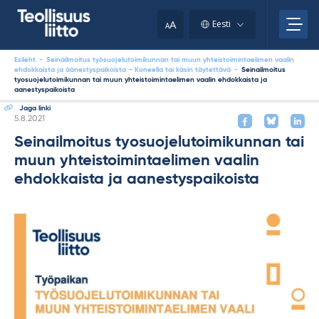
Skip
to
A
Eesti
A
content
Esileht
-
Seinäilmoitus työsuojelutoimikunnan tai muun yhteistoimintaelimen vaalin
ehdokkaista ja äänestyspaikoista – Koneella tai käsin täytettävä
-
Seinailmoitus
tyosuojelutoimikunnan tai muun yhteistoimintaelimen vaalin ehdokkaista ja
aanestyspaikoista
Jaga linki
Kirjoitettu
5.8.2021
Seinailmoitus tyosuojelutoimikunnan tai
muun yhteistoimintaelimen vaalin
ehdokkaista ja aanestyspaikoista