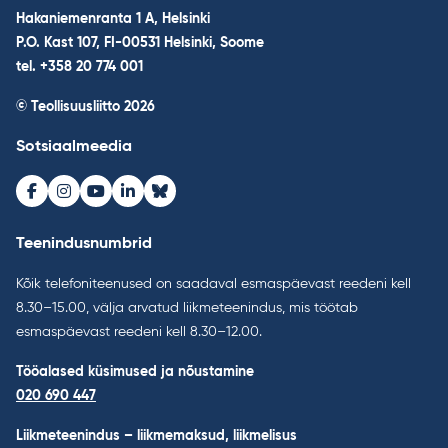
Hakaniemenranta 1 A, Helsinki
P.O. Kast 107, FI-00531 Helsinki, Soome
tel. +358 20 774 001
© Teollisuusliitto 2026
Sotsiaalmeedia
Facebook
Instagram
Youtube
LinkedIn
Bluesky
Teenindusnumbrid
Kõik telefoniteenused on saadaval esmaspäevast reedeni kell
8.30–15.00, välja arvatud liikmeteenindus, mis töötab
esmaspäevast reedeni kell 8.30–12.00.
Tööalased küsimused ja nõustamine
020 690 447
Liikmeteenindus – liikmemaksud, liikmelisus