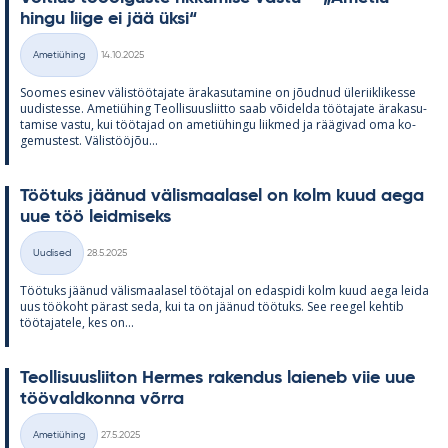
hingu liige ei jää üksi“
Kirjoitettu
Ametiühing
14.10.2025
Kategooriad
Soo­mes esi­nev vä­lis­töö­ta­jate ära­ka­su­ta­mine on jõud­nud üle­riikli­kesse
uu­dis­tesse. Ame­tiü­hing Teol­li­suus­liitto saab või­delda töö­ta­jate ära­ka­su­
ta­mise vastu, kui töö­ta­jad on ame­tiü­hingu liik­med ja rää­gi­vad oma ko­
ge­mus­test. Vä­lis­tööjõu...
Töö­tuks jää­nud vä­lis­maa­la­sel on kolm kuud aega
uue töö leid­mi­seks
Kirjoitettu
Uudised
28.5.2025
Kategooriad
Töö­tuks jää­nud vä­lis­maa­la­sel töö­ta­jal on edas­pidi kolm kuud aega leida
uus töö­koht pä­rast seda, kui ta on jää­nud töö­tuks. See ree­gel keh­tib
töö­ta­ja­tele, kes on...
Teol­li­suus­lii­ton Her­mes ra­ken­dus lai­e­neb viie uue
töö­vald­konna võrra
Kirjoitettu
Ametiühing
27.5.2025
Kategooriad