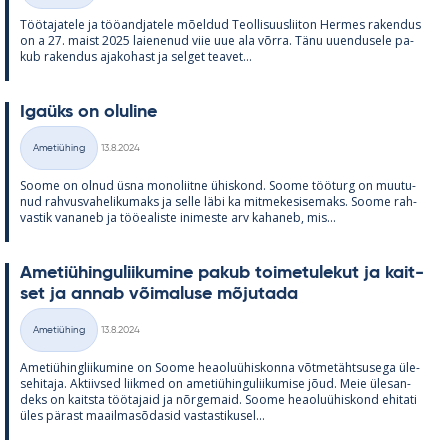
Töö­ta­ja­tele ja töö­and­ja­tele mõel­dud Teol­li­suus­lii­ton Her­mes ra­ken­dus
on a 27. maist 2025 lai­e­ne­nud viie uue ala võrra. Tänu uu­en­dusele pa­
kub ra­ken­dus aja­ko­hast ja sel­get tea­vet...
Igaüks on olu­line
Kirjoitettu
Ametiühing
13.8.2024
Kategooriad
Soome on ol­nud üsna mo­no­liitne ühis­kond. Soome töö­turg on muu­tu­
nud rah­vus­va­he­li­ku­maks ja selle läbi ka mit­me­ke­si­se­maks. Soome rah­
vas­tik va­na­neb ja töö­ea­liste ini­meste arv ka­ha­neb, mis...
Ame­tiü­hin­gu­lii­ku­mine pa­kub toi­me­tu­le­kut ja kait­
set ja an­nab või­ma­luse mõ­ju­tada
Kirjoitettu
Ametiühing
13.8.2024
Kategooriad
Ame­tiü­hinglii­ku­mine on Soome heao­luü­his­konna võt­me­täht­susega üle­
se­hi­taja. Ak­tiiv­sed liik­med on ame­tiü­hin­gu­lii­ku­mise jõud. Meie üle­san­
deks on kaitsta töö­ta­jaid ja nõr­ge­maid. Soome heao­luü­his­kond ehi­tati
üles pä­rast maa­il­masõ­da­sid vas­tas­ti­kusel...