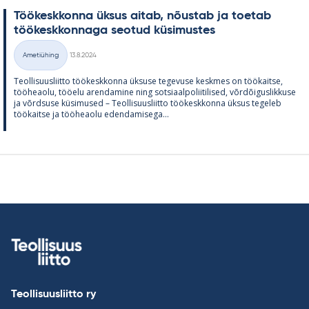
Töö­kesk­konna ük­sus ai­tab, nõus­tab ja toe­tab
töö­kesk­kon­naga seo­tud kü­si­mus­tes
Kirjoitettu
Ametiühing
13.8.2024
Kategooriad
Teol­li­suus­liitto töö­kesk­konna ük­suse te­ge­vuse kesk­mes on töö­kaitse,
töö­heaolu, töö­elu aren­da­mine ning sot­si­aal­po­lii­ti­li­sed, võrdõi­gus­lik­kuse
ja võrd­suse kü­si­mused – Teol­li­suus­liitto töö­kesk­konna ük­sus te­ge­leb
töö­kaitse ja töö­heaolu eden­da­mi­sega...
Teollisuusliitto ry