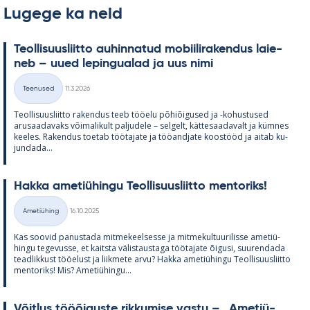
Lugege ka neid
Teol­li­suus­liitto au­hin­na­tud mo­bii­li­ra­ken­dus lai­e­
neb – uued le­pin­gua­lad ja uus nimi
Kirjoitettu
Teenused
11.3.2026
Kategooriad
Teol­li­suus­liitto ra­ken­dus teeb töö­elu põ­hiõi­gused ja -ko­hus­tused
arusaa­da­vaks või­ma­li­kult pal­ju­dele – sel­gelt, kät­te­saa­da­valt ja küm­nes
kee­les. Ra­ken­dus toe­tab töö­ta­jate ja töö­and­jate koos­tööd ja ai­tab ku­
jun­dada...
Hakka ame­tiü­hingu Teol­li­suus­liitto men­to­riks!
Kirjoitettu
Ametiühing
16.10.2025
Kategooriad
Kas soo­vid pa­nus­tada mit­me­keel­sesse ja mit­me­kul­tuu­ri­lisse ame­tiü­
hingu te­ge­vusse, et kaitsta vä­lis­taus­taga töö­ta­jate õi­gusi, suu­ren­dada
tead­lik­kust töö­elust ja liik­mete arvu? Hakka ame­tiü­hingu Teol­li­suus­liitto
men­to­riks! Mis? Ame­tiü­hingu...
Võit­lus tööõi­guste rik­ku­mise vastu – „Ame­tiü­