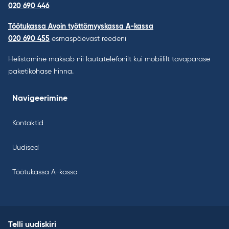
020 690 446
Töötukassa Avoin työttömyyskassa A-kassa
020 690 455
esmaspäevast reedeni
Helistamine maksab nii lautatelefonilt kui mobiililt tavapärase
paketikohase hinna.
Navigeerimine
Kontaktid
Uudised
Töötukassa A-kassa
Telli uudiskiri