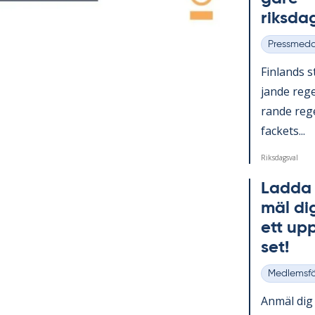
riks­dag
Pressmed
Kategorier
Fin­lan­ds s
jan­de re­g
ran­de re­ge
fac­kets...
Riksdagsval
Lad­da 
mäl dig
ett upp
set!
Medlemsf
Kategorier
An­mäl dig t