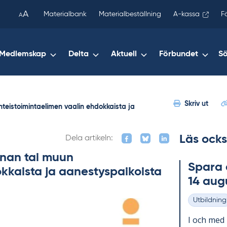
been
A
Materialbank
Materialbeställning
A-kassa
F
A
copied
to
your
Medlemskap
Delta
Aktuell
Förbundet
S
clipboard.)
Skriv ut
hteistoimintaelimen vaalin ehdokkaista ja
Läs ocks
Dela artikeln:
nnan tai muun
Spa­ra 
kkaista ja aanestyspaikoista
14 au­g
Utbildning
Kategorier
I och med 