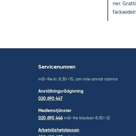
ner. Grat­t
fackav­del
Servicenumren
må–fre kl. 8.30–15, om inte annat nämns
Anställningsrådgivning
020 690 447
Medlemstjänster
020 690 446
må–fre klockan 8.30–12
Arbetslöshetskassan