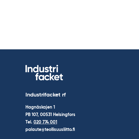
Industrifacket rf
Hagnäskajen 1
PB 107, 00531 Helsingfors
Tel.
020 774 001
palaute@teollisuusliitto.fi