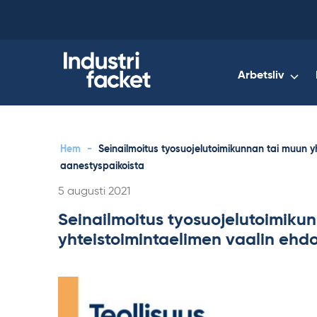
Skip
to
content
Arbetsliv
Hem
-
Seinailmoitus tyosuojelutoimikunnan tai muun y
aanestyspaikoista
Skriven
5 augusti 2021
Seinailmoitus tyosuojelutoimiku
yhteistoimintaelimen vaalin ehdo