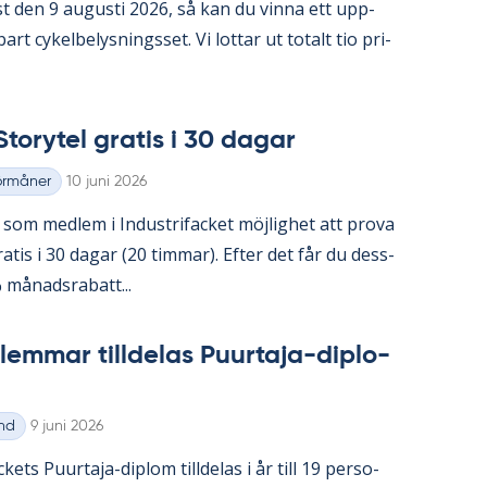
st den 9 au­gusti 2026, så kan du vin­na ett upp­
art cy­kel­be­lys­nings­set. Vi lot­tar ut to­talt tio pri­
to­ry­tel gra­tis i 30 da­gar
Skriven
örmåner
10 juni 2026
om med­lem i In­du­stri­fac­ket möj­lig­het att prova
gra­tis i 30 da­gar (20 tim­mar). Ef­ter det får du dess­
å­nads­ra­ba­tt...
em­mar till­de­las Pu­ur­ta­ja-di­plo­
Skriven
nd
9 juni 2026
ac­kets Pu­ur­ta­ja-diplom till­de­las i år till 19 per­so­