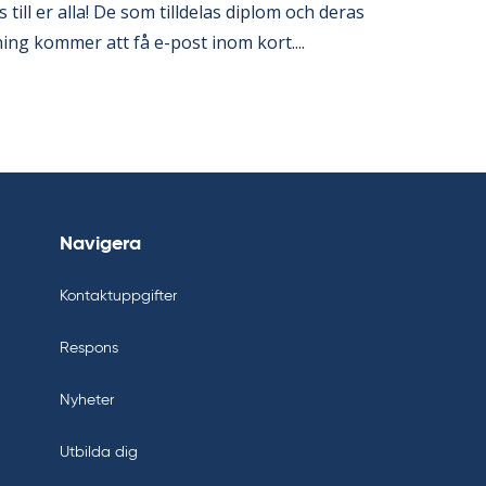
is till er alla! De som till­de­las diplom och de­ras
­ning kom­mer att få e-post inom kort....
Navigera
Kontaktuppgifter
Respons
Nyheter
Utbilda dig