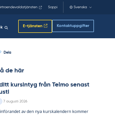
örtroendevaldatjänsten
Soppi
Svenska
Kontaktuppgifter
E-tjänsten
ök
Dela
å de här
ditt kursin­tyg från Tel­mo se­nast
usti
Skriven
7 augusti 2026
in­fö­ran­det av den nya kurska­len­dern kom­mer