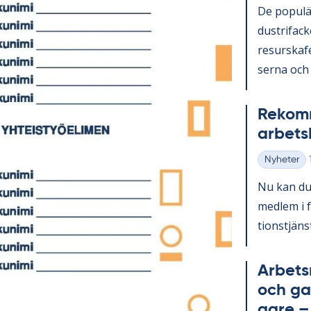
De po­pu­lä
du­stri­fac
re­surskafé­
ser­na och 
Re­kom­m
ar­bets
Nyheter
Kategorier
Nu kan du e
med­lem i f
tions­tjänst
Ar­bets
och ga­
ga­re – 