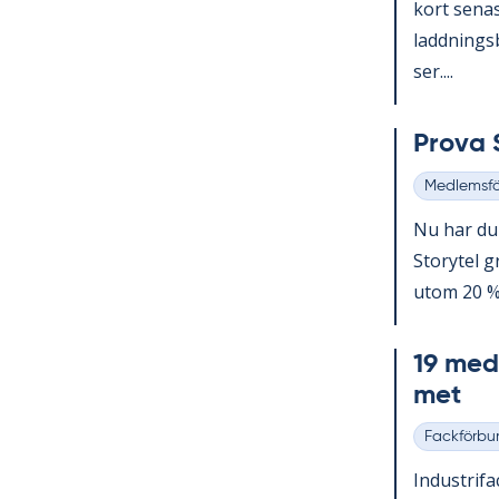
kort se­na
ladd­nings­b
ser....
Prova S
Medlemsf
Kategorier
Nu har du s
Sto­ry­tel 
utom 20 % m
19 med­l
met
Fackförbu
Kategorier
In­du­stri­f