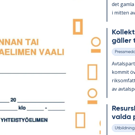
det gam­la 
i mit­ten av
Kol­lek­t
gäl­ler t
Pressmed
Kategorier
Av­tals­par
kom­mit öv
riksom­fat­t
av av­tal­s­
Re­surs
val­da 
Utbildning
Kategorier