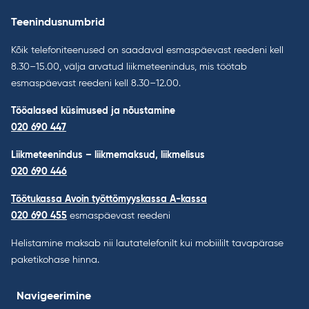
Teenindusnumbrid
Kõik telefoniteenused on saadaval esmaspäevast reedeni kell
8.30–15.00, välja arvatud liikmeteenindus, mis töötab
esmaspäevast reedeni kell 8.30–12.00.
Tööalased küsimused ja nõustamine
020 690 447
Liikmeteenindus – liikmemaksud, liikmelisus
020 690 446
Töötukassa Avoin työttömyyskassa A-kassa
020 690 455
esmaspäevast reedeni
Helistamine maksab nii lautatelefonilt kui mobiililt tavapärase
paketikohase hinna.
Navigeerimine