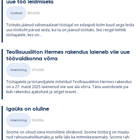
uue töö leid­mi­seks
Kirjoitettu
Uudised
28.5.2025
Kategooriad
Töö­tuks jää­nud vä­lis­maa­la­sel töö­ta­jal on edas­pidi kolm kuud aega leida
uus töö­koht pä­rast seda, kui ta on jää­nud töö­tuks. See ree­gel keh­tib
töö­ta­ja­tele, kes on...
Teol­li­suus­lii­ton Her­mes ra­ken­dus lai­e­neb viie uue
töö­vald­konna võrra
Kirjoitettu
Ametiühing
27.5.2025
Kategooriad
Töö­ta­ja­tele ja töö­and­ja­tele mõel­dud Teol­li­suus­lii­ton Her­mes ra­ken­dus
on a 27. maist 2025 lai­e­ne­nud viie uue ala võrra. Tänu uu­en­dusele pa­
kub ra­ken­dus aja­ko­hast ja sel­get tea­vet...
Igaüks on olu­line
Kirjoitettu
Ametiühing
13.8.2024
Kategooriad
Soome on ol­nud üsna mo­no­liitne ühis­kond. Soome töö­turg on muu­tu­
nud rah­vus­va­he­li­ku­maks ja selle läbi ka mit­me­ke­si­se­maks. Soome rah­