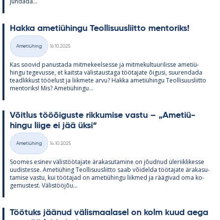
jun­dada...
Hakka ame­tiü­hingu Teol­li­suus­liitto men­to­riks!
Kirjoitettu
Ametiühing
16.10.2025
Kategooriad
Kas soo­vid pa­nus­tada mit­me­keel­sesse ja mit­me­kul­tuu­ri­lisse ame­tiü­
hingu te­ge­vusse, et kaitsta vä­lis­taus­taga töö­ta­jate õi­gusi, suu­ren­dada
tead­lik­kust töö­elust ja liik­mete arvu? Hakka ame­tiü­hingu Teol­li­suus­liitto
men­to­riks! Mis? Ame­tiü­hingu...
Võit­lus tööõi­guste rik­ku­mise vastu – „Ame­tiü­
hingu liige ei jää üksi“
Kirjoitettu
Ametiühing
14.10.2025
Kategooriad
Soo­mes esi­nev vä­lis­töö­ta­jate ära­ka­su­ta­mine on jõud­nud üle­riikli­kesse
uu­dis­tesse. Ame­tiü­hing Teol­li­suus­liitto saab või­delda töö­ta­jate ära­ka­su­
ta­mise vastu, kui töö­ta­jad on ame­tiü­hingu liik­med ja rää­gi­vad oma ko­
ge­mus­test. Vä­lis­tööjõu...
Töö­tuks jää­nud vä­lis­maa­la­sel on kolm kuud aega