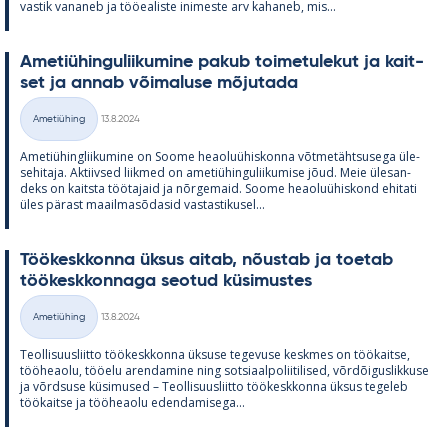
vas­tik va­na­neb ja töö­ea­liste ini­meste arv ka­ha­neb, mis...
Ame­tiü­hin­gu­lii­ku­mine pa­kub toi­me­tu­le­kut ja kait­
set ja an­nab või­ma­luse mõ­ju­tada
Kirjoitettu
Ametiühing
13.8.2024
Kategooriad
Ame­tiü­hinglii­ku­mine on Soome heao­luü­his­konna võt­me­täht­susega üle­
se­hi­taja. Ak­tiiv­sed liik­med on ame­tiü­hin­gu­lii­ku­mise jõud. Meie üle­san­
deks on kaitsta töö­ta­jaid ja nõr­ge­maid. Soome heao­luü­his­kond ehi­tati
üles pä­rast maa­il­masõ­da­sid vas­tas­ti­kusel...
Töö­kesk­konna ük­sus ai­tab, nõus­tab ja toe­tab
töö­kesk­kon­naga seo­tud kü­si­mus­tes
Kirjoitettu
Ametiühing
13.8.2024
Kategooriad
Teol­li­suus­liitto töö­kesk­konna ük­suse te­ge­vuse kesk­mes on töö­kaitse,
töö­heaolu, töö­elu aren­da­mine ning sot­si­aal­po­lii­ti­li­sed, võrdõi­gus­lik­kuse
ja võrd­suse kü­si­mused – Teol­li­suus­liitto töö­kesk­konna ük­sus te­ge­leb
töö­kaitse ja töö­heaolu eden­da­mi­sega...