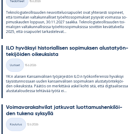
Tiedotteet
15.6.2026
Kategoriat
Tek­no­lo­gia­teol­li­suu­den neu­vot­te­luos­a­puo­let ovat yh­tei­sesti so­pi­neet,
että toi­mia­lan val­ta­kun­nal­li­set työ­eh­to­so­pi­muk­set py­sy­vät voi­massa so­
pi­mus­kau­den lop­puun, 30.11.2027 saakka. Tek­no­lo­gia­teol­li­suu­den toi­
mia­lo­jen val­ta­kun­nal­li­sissa työ­eh­to­so­pi­muk­sissa so­vit­tiin ke­vät­tal­vella
2025, että os­a­puo­let tar­kas­te­le­vat...
ILO hy­väk­syi his­to­rial­li­sen so­pi­muk­sen alus­ta­työn­
te­ki­jöi­den oi­keuk­sista
Kirjoitettu
Uutiset
15.6.2026
Kategoriat
YK:n alai­sen Kan­sain­vä­li­sen työ­jär­jes­tön ILO:n työ­kon­fe­renssi hy­väk­syi
täy­sis­tun­nos­saan uu­den kan­sain­vä­li­sen so­pi­muk­sen alus­ta­työn­te­ki­jöi­
den oi­keuk­sista. Pää­tös on mer­kit­tävä as­kel kohti sitä, että di­gi­taa­li­sessa
alus­ta­ta­lou­dessa teh­tä­vää työtä ei...
Voi­ma­va­ra­kah­vi­lat jat­ku­vat luot­ta­mus­hen­ki­löi­
den tu­kena syk­syllä
Kirjoitettu
Koulutus
12.6.2026
Kategoriat