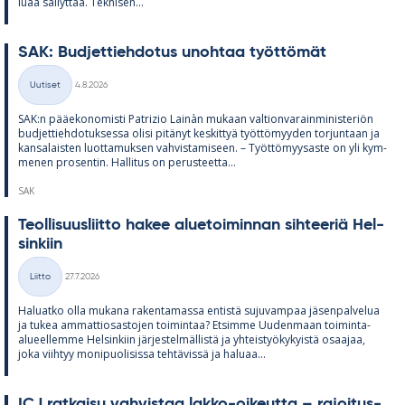
luaa säi­lyt­tää. Tek­ni­sen...
SAK: Bud­jet­tieh­do­tus unoh­taa työt­tö­mät
Kirjoitettu
Uutiset
4.8.2026
Kategoriat
SAK:n pää­e­ko­no­misti Pat­rizio Lainàn mu­kaan val­tion­va­rain­mi­nis­te­riön
bud­jet­tieh­do­tuk­sessa olisi pi­tä­nyt kes­kit­tyä työt­tö­myy­den tor­jun­taan ja
kan­sa­lais­ten luot­ta­muk­sen vah­vis­ta­mi­seen. – Työt­tö­myy­saste on yli kym­
me­nen pro­sen­tin. Hal­li­tus on pe­rus­teetta...
SAK
Teol­li­suus­liitto ha­kee alue­toi­min­nan sih­tee­riä Hel­
sin­kiin
Kirjoitettu
Liitto
27.7.2026
Kategoriat
Ha­luatko olla mu­kana ra­ken­ta­massa en­tistä su­ju­vam­paa jä­sen­pal­ve­lua
ja tu­kea am­mat­tio­sas­to­jen toi­min­taa? Et­simme Uu­den­maan toi­minta-
alu­eel­lemme Hel­sin­kiin jär­jes­tel­mäl­listä ja yh­teis­työ­ky­kyistä osaa­jaa,
joka viih­tyy mo­ni­puo­li­sissa teh­tä­vissä ja ha­luaa...
ICJ rat­kaisu vah­vis­taa lakko-oi­keutta – ra­joi­tus­