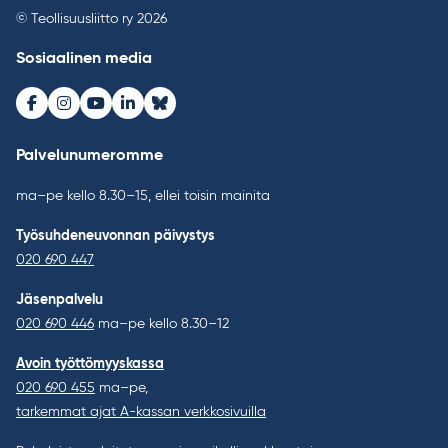
© Teollisuusliitto ry 2026
Sosiaalinen media
Facebook
Instagram
Youtube
LinkedIn
Bluesky
Palvelunumeromme
ma–pe kello 8.30–15, ellei toisin mainita
Työsuhdeneuvonnan päivystys
020 690 447
Jäsenpalvelu
020 690 446
ma–pe kello 8.30–12
Avoin työttömyyskassa
020 690 455
ma–pe,
tarkemmat ajat A-kassan verkkosivuilla