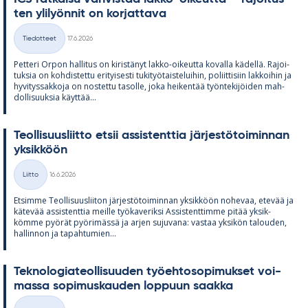
ten yli­lyön­nit on kor­jat­tava
Kirjoitettu
Tiedotteet
17.6.2026
Kategoriat
Pet­teri Or­pon hal­li­tus on ki­ris­tä­nyt lakko-oi­keutta ko­valla kä­dellä. Ra­joi­
tuk­sia on koh­dis­tettu eri­tyi­sesti tu­ki­työ­tais­te­lui­hin, po­liit­ti­siin lak­koi­hin ja
hy­vi­tys­sak­koja on nos­tettu ta­solle, joka hei­ken­tää työn­te­ki­jöi­den mah­
dol­li­suuk­sia käyt­tää...
Teol­li­suus­liitto et­sii as­sis­tent­tia jär­jes­tö­toi­min­nan
yk­sik­köön
Kirjoitettu
Liitto
16.6.2026
Kategoriat
Et­simme Teol­li­suus­lii­ton jär­jes­tö­toi­min­nan yk­sik­köön no­he­vaa, ete­vää ja
kä­te­vää as­sis­tent­tia meille työ­ka­ve­riksi As­sis­tent­timme pi­tää yk­sik­
kömme pyö­rät pyö­ri­mässä ja ar­jen su­ju­vana: vas­taa yk­si­kön ta­lou­den,
hal­lin­non ja ta­pah­tu­mien...
Tek­no­lo­gia­teol­li­suu­den työ­eh­to­so­pi­muk­set voi­
massa so­pi­mus­kau­den lop­puun saakka
Kirjoitettu