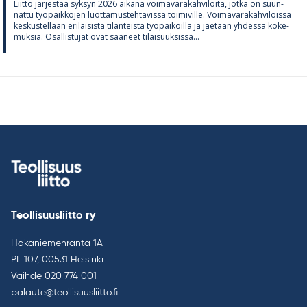
Liitto jär­jes­tää syk­syn 2026 ai­kana voi­ma­va­ra­kah­vi­loita, jotka on suun­
nattu työ­paik­ko­jen luot­ta­mus­teh­tä­vissä toi­mi­ville. Voi­ma­va­ra­kah­vi­loissa
kes­kus­tel­laan eri­lai­sista ti­lan­teista työ­pai­koilla ja jae­taan yh­dessä ko­ke­
muk­sia. Osal­lis­tu­jat ovat saa­neet ti­lai­suuk­sissa...
Teollisuusliitto ry
Hakaniemenranta 1A
PL 107, 00531 Helsinki
Vaihde
020 774 001
palaute@teollisuusliitto.fi