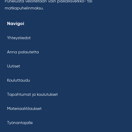
Puheluista veloitetaan vain paikallisverkko- tai
matkapuhelinmaksu.
Navigoi
Yhteystiedot
Anna palautetta
Uutiset
Kouluttaudu
Tapahtumat ja koulutukset
Materiaalitilaukset
Työnantajalle