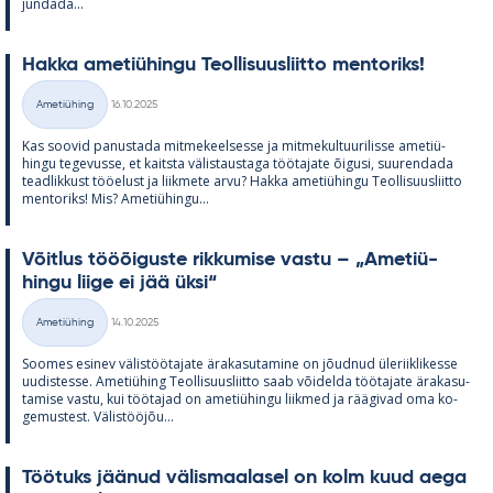
jun­dada...
Hakka ame­tiü­hingu Teol­li­suus­liitto men­to­riks!
Kirjoitettu
Ametiühing
16.10.2025
Kategooriad
Kas soo­vid pa­nus­tada mit­me­keel­sesse ja mit­me­kul­tuu­ri­lisse ame­tiü­
hingu te­ge­vusse, et kaitsta vä­lis­taus­taga töö­ta­jate õi­gusi, suu­ren­dada
tead­lik­kust töö­elust ja liik­mete arvu? Hakka ame­tiü­hingu Teol­li­suus­liitto
men­to­riks! Mis? Ame­tiü­hingu...
Võit­lus tööõi­guste rik­ku­mise vastu – „Ame­tiü­
hingu liige ei jää üksi“
Kirjoitettu
Ametiühing
14.10.2025
Kategooriad
Soo­mes esi­nev vä­lis­töö­ta­jate ära­ka­su­ta­mine on jõud­nud üle­riikli­kesse
uu­dis­tesse. Ame­tiü­hing Teol­li­suus­liitto saab või­delda töö­ta­jate ära­ka­su­
ta­mise vastu, kui töö­ta­jad on ame­tiü­hingu liik­med ja rää­gi­vad oma ko­
ge­mus­test. Vä­lis­tööjõu...
Töö­tuks jää­nud vä­lis­maa­la­sel on kolm kuud aega