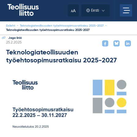
Skip
to
A
Eesti
A
content
Esileht
-
Teknologiateollisuuden työehtosopimusratkaisu 2025–2027
-
Teknologiateollisuuden työehtosopimusratkaisu 2025-2027
Jaga linki
Kirjoitettu
25.2.2025
Teknologiateollisuuden
työehtosopimusratkaisu 2025-2027