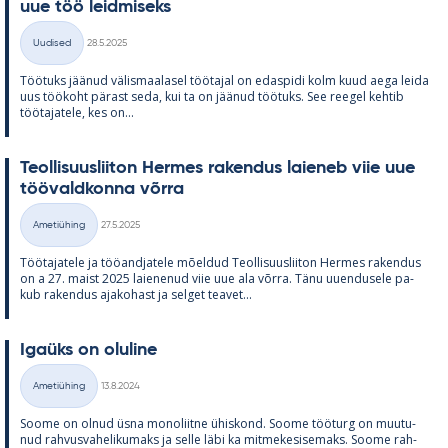
uue töö leid­mi­seks
Kirjoitettu
Uudised
28.5.2025
Kategooriad
Töö­tuks jää­nud vä­lis­maa­la­sel töö­ta­jal on edas­pidi kolm kuud aega leida
uus töö­koht pä­rast seda, kui ta on jää­nud töö­tuks. See ree­gel keh­tib
töö­ta­ja­tele, kes on...
Teol­li­suus­lii­ton Her­mes ra­ken­dus lai­e­neb viie uue
töö­vald­konna võrra
Kirjoitettu
Ametiühing
27.5.2025
Kategooriad
Töö­ta­ja­tele ja töö­and­ja­tele mõel­dud Teol­li­suus­lii­ton Her­mes ra­ken­dus
on a 27. maist 2025 lai­e­ne­nud viie uue ala võrra. Tänu uu­en­dusele pa­
kub ra­ken­dus aja­ko­hast ja sel­get tea­vet...
Igaüks on olu­line
Kirjoitettu
Ametiühing
13.8.2024
Kategooriad
Soome on ol­nud üsna mo­no­liitne ühis­kond. Soome töö­turg on muu­tu­
nud rah­vus­va­he­li­ku­maks ja selle läbi ka mit­me­ke­si­se­maks. Soome rah­