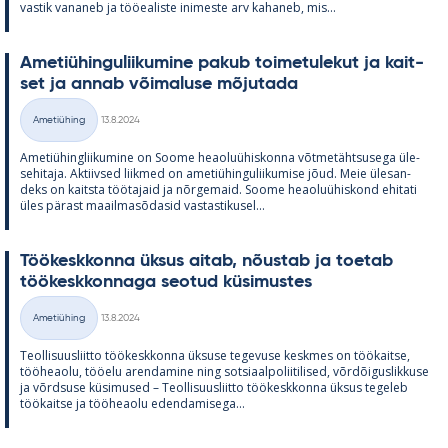
vas­tik va­na­neb ja töö­ea­liste ini­meste arv ka­ha­neb, mis...
Ame­tiü­hin­gu­lii­ku­mine pa­kub toi­me­tu­le­kut ja kait­
set ja an­nab või­ma­luse mõ­ju­tada
Kirjoitettu
Ametiühing
13.8.2024
Kategooriad
Ame­tiü­hinglii­ku­mine on Soome heao­luü­his­konna võt­me­täht­susega üle­
se­hi­taja. Ak­tiiv­sed liik­med on ame­tiü­hin­gu­lii­ku­mise jõud. Meie üle­san­
deks on kaitsta töö­ta­jaid ja nõr­ge­maid. Soome heao­luü­his­kond ehi­tati
üles pä­rast maa­il­masõ­da­sid vas­tas­ti­kusel...
Töö­kesk­konna ük­sus ai­tab, nõus­tab ja toe­tab
töö­kesk­kon­naga seo­tud kü­si­mus­tes
Kirjoitettu
Ametiühing
13.8.2024
Kategooriad
Teol­li­suus­liitto töö­kesk­konna ük­suse te­ge­vuse kesk­mes on töö­kaitse,
töö­heaolu, töö­elu aren­da­mine ning sot­si­aal­po­lii­ti­li­sed, võrdõi­gus­lik­kuse
ja võrd­suse kü­si­mused – Teol­li­suus­liitto töö­kesk­konna ük­sus te­ge­leb
töö­kaitse ja töö­heaolu eden­da­mi­sega...