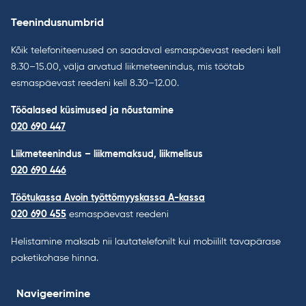
Teenindusnumbrid
Kõik telefoniteenused on saadaval esmaspäevast reedeni kell
8.30–15.00, välja arvatud liikmeteenindus, mis töötab
esmaspäevast reedeni kell 8.30–12.00.
Tööalased küsimused ja nõustamine
020 690 447
Liikmeteenindus – liikmemaksud, liikmelisus
020 690 446
Töötukassa Avoin työttömyyskassa A-kassa
020 690 455
esmaspäevast reedeni
Helistamine maksab nii lautatelefonilt kui mobiililt tavapärase
paketikohase hinna.
Navigeerimine