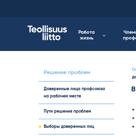
Skip
to
content
Работа
Член
жизнь
проф
Г
Решение проблем
д
В
Доверенные лица профсоюза
на рабочем месте
Пути решения проблем
Выборы доверенных лиц