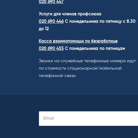
020 690 447
Услуги для членов профсоюза
020 690 446
C понедельника по пятницу с 8.30
до 12
Касса взаимопомощи по безработице
020 690 455
С понедельника по пятницам
Звонки на служебные телефонные номера идут
по стоимости стационарной/мобильной
телефонной связи.
Подписаться
на
рассылку