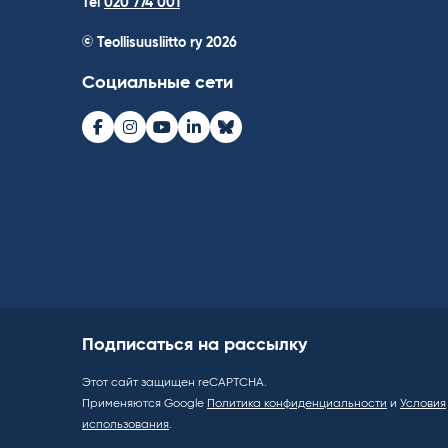
Tel
020 774 001
© Teollisuusliitto ry 2026
Социальные сети
Facebook
Instagram
Youtube
LinkedIn
Bluesky
Подписаться на рассылку
Этот сайт защищен reCAPTCHA.
Применяются Google
Политика конфиденциальности
и
Условия
использования
.