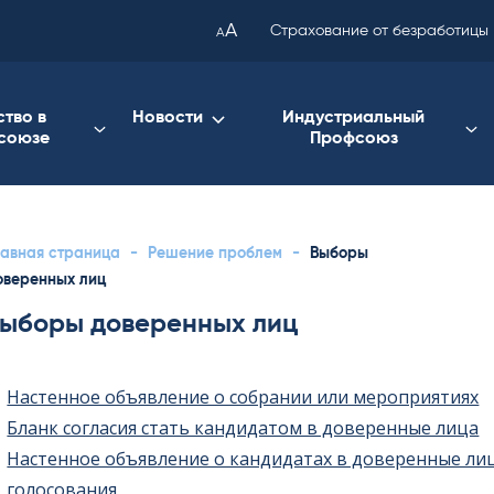
been
A
Страхование от безработицы
A
copied
to
your
ство в
Новости
Индустриальный
союзе
Профсоюз
clipboard.)
лавная страница
-
Решение проблем
-
Выборы
оверенных лиц
ыборы доверенных лиц
Настенное объявление о собрании или мероприятиях
Бланк согласия стать кандидатом в доверенные лица
Настенное объявление о кандидатах в доверенные лиц
голосования