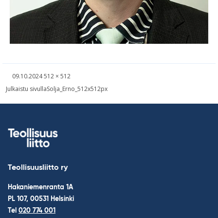
Kirjoitettu
Täysikokoinen
09.10.2024
512 × 512
kuva
Навигация
Julkaistu sivulla
Solja_Erno_512x512px
по
записям
Teollisuusliitto ry
Hakaniemenranta 1A
PL 107, 00531 Helsinki
Tel
020 774 001