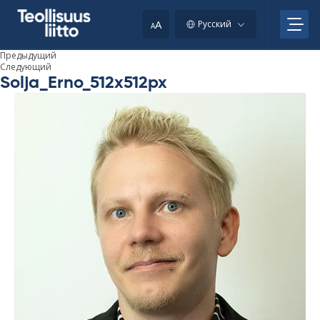
Skip
to
A
Русский
A
content
Предыдущий
Следующий
Solja_Erno_512x512px