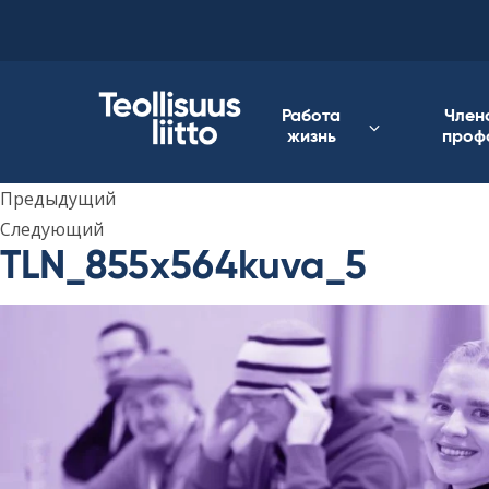
Skip
to
content
Работа
Член
жизнь
проф
Предыдущий
Следующий
TLN_855x564kuva_5