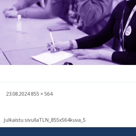
Kirjoitettu
Täysikokoinen
23.08.2024
855 × 564
kuva
Навигация
Julkaistu sivulla
TLN_855x564kuva_5
по