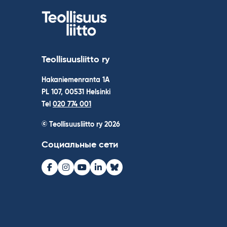
записям
Teollisuusliitto ry
Hakaniemenranta 1A
PL 107, 00531 Helsinki
Tel
020 774 001
© Teollisuusliitto ry 2026
Социальные сети
Facebook
Instagram
Youtube
LinkedIn
Bluesky