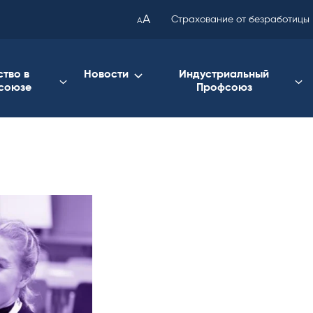
been
A
Страхование от безработицы
A
copied
to
your
ство в
Новости
Индустриальный
союзе
Профсоюз
clipboard.)