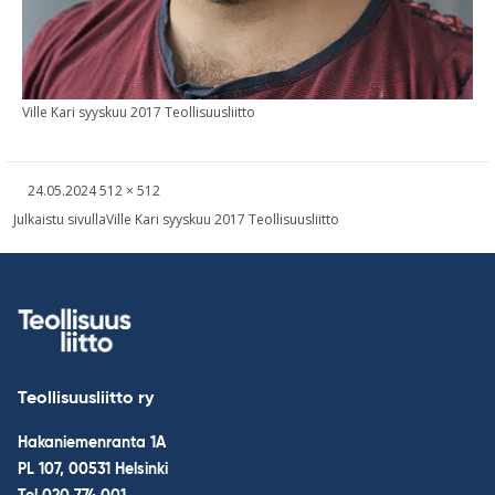
Ville Kari syys­kuu 2017 Teol­li­suus­liitto
Kirjoitettu
Täysikokoinen
24.05.2024
512 × 512
kuva
Навигация
Julkaistu sivulla
Ville Kari syyskuu 2017 Teollisuusliitto
по
записям
Teollisuusliitto ry
Hakaniemenranta 1A
PL 107, 00531 Helsinki