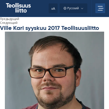
Skip
to
A
Русский
A
content
Предыдущий
Следующий
Ville Kari syyskuu 2017 Teollisuusliitto