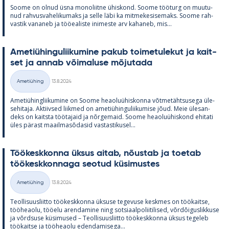
Soome on ol­nud üsna mo­no­liitne ühis­kond. Soome töö­turg on muu­tu­
nud rah­vus­va­he­li­ku­maks ja selle läbi ka mit­me­ke­si­se­maks. Soome rah­
vas­tik va­na­neb ja töö­ea­liste ini­meste arv ka­ha­neb, mis...
Ame­tiü­hin­gu­lii­ku­mine pa­kub toi­me­tu­le­kut ja kait­
set ja an­nab või­ma­luse mõ­ju­tada
Kirjoitettu
Ametiühing
13.8.2024
Kategooriad
Ame­tiü­hinglii­ku­mine on Soome heao­luü­his­konna võt­me­täht­susega üle­
se­hi­taja. Ak­tiiv­sed liik­med on ame­tiü­hin­gu­lii­ku­mise jõud. Meie üle­san­
deks on kaitsta töö­ta­jaid ja nõr­ge­maid. Soome heao­luü­his­kond ehi­tati
üles pä­rast maa­il­masõ­da­sid vas­tas­ti­kusel...
Töö­kesk­konna ük­sus ai­tab, nõus­tab ja toe­tab
töö­kesk­kon­naga seo­tud kü­si­mus­tes
Kirjoitettu
Ametiühing
13.8.2024
Kategooriad
Teol­li­suus­liitto töö­kesk­konna ük­suse te­ge­vuse kesk­mes on töö­kaitse,
töö­heaolu, töö­elu aren­da­mine ning sot­si­aal­po­lii­ti­li­sed, võrdõi­gus­lik­kuse
ja võrd­suse kü­si­mused – Teol­li­suus­liitto töö­kesk­konna ük­sus te­ge­leb
töö­kaitse ja töö­heaolu eden­da­mi­sega...