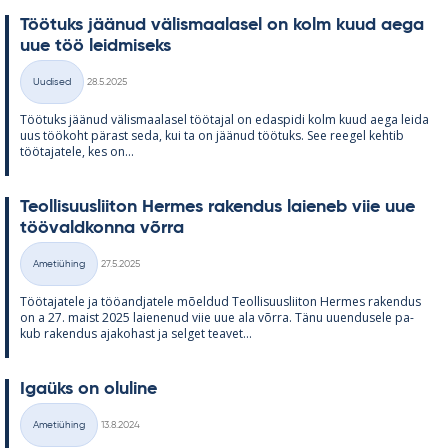
Töö­tuks jää­nud vä­lis­maa­la­sel on kolm kuud aega
uue töö leid­mi­seks
Kirjoitettu
Uudised
28.5.2025
Kategooriad
Töö­tuks jää­nud vä­lis­maa­la­sel töö­ta­jal on edas­pidi kolm kuud aega leida
uus töö­koht pä­rast seda, kui ta on jää­nud töö­tuks. See ree­gel keh­tib
töö­ta­ja­tele, kes on...
Teol­li­suus­lii­ton Her­mes ra­ken­dus lai­e­neb viie uue
töö­vald­konna võrra
Kirjoitettu
Ametiühing
27.5.2025
Kategooriad
Töö­ta­ja­tele ja töö­and­ja­tele mõel­dud Teol­li­suus­lii­ton Her­mes ra­ken­dus
on a 27. maist 2025 lai­e­ne­nud viie uue ala võrra. Tänu uu­en­dusele pa­
kub ra­ken­dus aja­ko­hast ja sel­get tea­vet...
Igaüks on olu­line
Kirjoitettu
Ametiühing
13.8.2024
Kategooriad