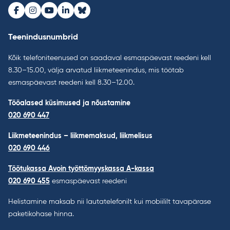
Facebook
Instagram
Youtube
LinkedIn
Bluesky
Teenindusnumbrid
Kõik telefoniteenused on saadaval esmaspäevast reedeni kell
8.30–15.00, välja arvatud liikmeteenindus, mis töötab
esmaspäevast reedeni kell 8.30–12.00.
Tööalased küsimused ja nõustamine
020 690 447
Liikmeteenindus – liikmemaksud, liikmelisus
020 690 446
Töötukassa Avoin työttömyyskassa A-kassa
020 690 455
esmaspäevast reedeni
Helistamine maksab nii lautatelefonilt kui mobiililt tavapärase
paketikohase hinna.