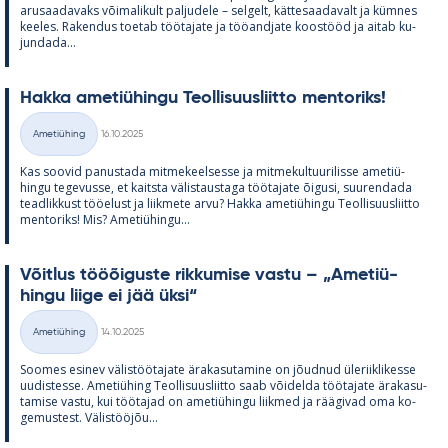
arusaa­da­vaks või­ma­li­kult pal­ju­dele – sel­gelt, kät­te­saa­da­valt ja küm­nes
kee­les. Ra­ken­dus toe­tab töö­ta­jate ja töö­and­jate koos­tööd ja ai­tab ku­
jun­dada...
Hakka ame­tiü­hingu Teol­li­suus­liitto men­to­riks!
Kirjoitettu
Ametiühing
16.10.2025
Kategooriad
Kas soo­vid pa­nus­tada mit­me­keel­sesse ja mit­me­kul­tuu­ri­lisse ame­tiü­
hingu te­ge­vusse, et kaitsta vä­lis­taus­taga töö­ta­jate õi­gusi, suu­ren­dada
tead­lik­kust töö­elust ja liik­mete arvu? Hakka ame­tiü­hingu Teol­li­suus­liitto
men­to­riks! Mis? Ame­tiü­hingu...
Võit­lus tööõi­guste rik­ku­mise vastu – „Ame­tiü­
hingu liige ei jää üksi“
Kirjoitettu
Ametiühing
14.10.2025
Kategooriad
Soo­mes esi­nev vä­lis­töö­ta­jate ära­ka­su­ta­mine on jõud­nud üle­riikli­kesse
uu­dis­tesse. Ame­tiü­hing Teol­li­suus­liitto saab või­delda töö­ta­jate ära­ka­su­
ta­mise vastu, kui töö­ta­jad on ame­tiü­hingu liik­med ja rää­gi­vad oma ko­
ge­mus­test. Vä­lis­tööjõu...