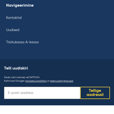
Navigeerimine
Kontaktid
Uudised
Töötukassa A-kassa
Telli uudiskiri
Seda saiti kaitseb reCAPTCHA.
Kehtivad Google’i
privaatsuspoliitika
ja
teenusetingimused
.
Telli
Tellige
uudiskiri:
aadressil