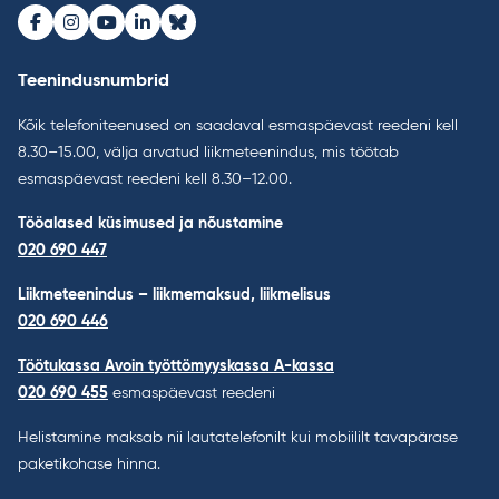
Facebook
Instagram
Youtube
LinkedIn
Bluesky
Teenindusnumbrid
Kõik telefoniteenused on saadaval esmaspäevast reedeni kell
8.30–15.00, välja arvatud liikmeteenindus, mis töötab
esmaspäevast reedeni kell 8.30–12.00.
Tööalased küsimused ja nõustamine
020 690 447
Liikmeteenindus – liikmemaksud, liikmelisus
020 690 446
Töötukassa Avoin työttömyyskassa A-kassa
020 690 455
esmaspäevast reedeni
Helistamine maksab nii lautatelefonilt kui mobiililt tavapärase
paketikohase hinna.