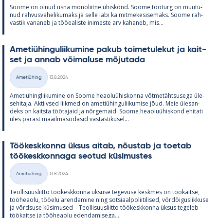
Soome on ol­nud üsna mo­no­liitne ühis­kond. Soome töö­turg on muu­tu­
nud rah­vus­va­he­li­ku­maks ja selle läbi ka mit­me­ke­si­se­maks. Soome rah­
vas­tik va­na­neb ja töö­ea­liste ini­meste arv ka­ha­neb, mis...
Ame­tiü­hin­gu­lii­ku­mine pa­kub toi­me­tu­le­kut ja kait­
set ja an­nab või­ma­luse mõ­ju­tada
Kirjoitettu
Ametiühing
13.8.2024
Kategooriad
Ame­tiü­hinglii­ku­mine on Soome heao­luü­his­konna võt­me­täht­susega üle­
se­hi­taja. Ak­tiiv­sed liik­med on ame­tiü­hin­gu­lii­ku­mise jõud. Meie üle­san­
deks on kaitsta töö­ta­jaid ja nõr­ge­maid. Soome heao­luü­his­kond ehi­tati
üles pä­rast maa­il­masõ­da­sid vas­tas­ti­kusel...
Töö­kesk­konna ük­sus ai­tab, nõus­tab ja toe­tab
töö­kesk­kon­naga seo­tud kü­si­mus­tes
Kirjoitettu
Ametiühing
13.8.2024
Kategooriad
Teol­li­suus­liitto töö­kesk­konna ük­suse te­ge­vuse kesk­mes on töö­kaitse,
töö­heaolu, töö­elu aren­da­mine ning sot­si­aal­po­lii­ti­li­sed, võrdõi­gus­lik­kuse
ja võrd­suse kü­si­mused – Teol­li­suus­liitto töö­kesk­konna ük­sus te­ge­leb
töö­kaitse ja töö­heaolu eden­da­mi­sega...