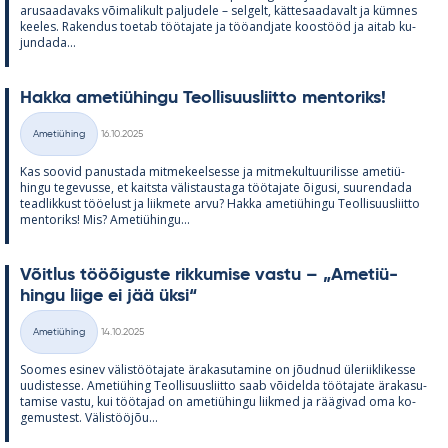
arusaa­da­vaks või­ma­li­kult pal­ju­dele – sel­gelt, kät­te­saa­da­valt ja küm­nes
kee­les. Ra­ken­dus toe­tab töö­ta­jate ja töö­and­jate koos­tööd ja ai­tab ku­
jun­dada...
Hakka ame­tiü­hingu Teol­li­suus­liitto men­to­riks!
Kirjoitettu
Ametiühing
16.10.2025
Kategooriad
Kas soo­vid pa­nus­tada mit­me­keel­sesse ja mit­me­kul­tuu­ri­lisse ame­tiü­
hingu te­ge­vusse, et kaitsta vä­lis­taus­taga töö­ta­jate õi­gusi, suu­ren­dada
tead­lik­kust töö­elust ja liik­mete arvu? Hakka ame­tiü­hingu Teol­li­suus­liitto
men­to­riks! Mis? Ame­tiü­hingu...
Võit­lus tööõi­guste rik­ku­mise vastu – „Ame­tiü­
hingu liige ei jää üksi“
Kirjoitettu
Ametiühing
14.10.2025
Kategooriad
Soo­mes esi­nev vä­lis­töö­ta­jate ära­ka­su­ta­mine on jõud­nud üle­riikli­kesse
uu­dis­tesse. Ame­tiü­hing Teol­li­suus­liitto saab või­delda töö­ta­jate ära­ka­su­
ta­mise vastu, kui töö­ta­jad on ame­tiü­hingu liik­med ja rää­gi­vad oma ko­
ge­mus­test. Vä­lis­tööjõu...