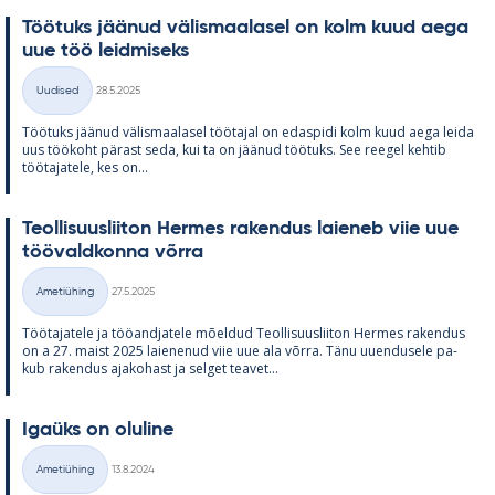
Töö­tuks jää­nud vä­lis­maa­la­sel on kolm kuud aega
uue töö leid­mi­seks
Kirjoitettu
Uudised
28.5.2025
Kategooriad
Töö­tuks jää­nud vä­lis­maa­la­sel töö­ta­jal on edas­pidi kolm kuud aega leida
uus töö­koht pä­rast seda, kui ta on jää­nud töö­tuks. See ree­gel keh­tib
töö­ta­ja­tele, kes on...
Teol­li­suus­lii­ton Her­mes ra­ken­dus lai­e­neb viie uue
töö­vald­konna võrra
Kirjoitettu
Ametiühing
27.5.2025
Kategooriad
Töö­ta­ja­tele ja töö­and­ja­tele mõel­dud Teol­li­suus­lii­ton Her­mes ra­ken­dus
on a 27. maist 2025 lai­e­ne­nud viie uue ala võrra. Tänu uu­en­dusele pa­
kub ra­ken­dus aja­ko­hast ja sel­get tea­vet...
Igaüks on olu­line
Kirjoitettu
Ametiühing
13.8.2024
Kategooriad