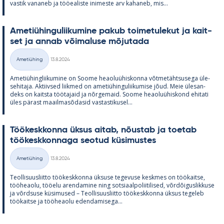
vas­tik va­na­neb ja töö­ea­liste ini­meste arv ka­ha­neb, mis...
Ame­tiü­hin­gu­lii­ku­mine pa­kub toi­me­tu­le­kut ja kait­
set ja an­nab või­ma­luse mõ­ju­tada
Kirjoitettu
Ametiühing
13.8.2024
Kategooriad
Ame­tiü­hinglii­ku­mine on Soome heao­luü­his­konna võt­me­täht­susega üle­
se­hi­taja. Ak­tiiv­sed liik­med on ame­tiü­hin­gu­lii­ku­mise jõud. Meie üle­san­
deks on kaitsta töö­ta­jaid ja nõr­ge­maid. Soome heao­luü­his­kond ehi­tati
üles pä­rast maa­il­masõ­da­sid vas­tas­ti­kusel...
Töö­kesk­konna ük­sus ai­tab, nõus­tab ja toe­tab
töö­kesk­kon­naga seo­tud kü­si­mus­tes
Kirjoitettu
Ametiühing
13.8.2024
Kategooriad
Teol­li­suus­liitto töö­kesk­konna ük­suse te­ge­vuse kesk­mes on töö­kaitse,
töö­heaolu, töö­elu aren­da­mine ning sot­si­aal­po­lii­ti­li­sed, võrdõi­gus­lik­kuse
ja võrd­suse kü­si­mused – Teol­li­suus­liitto töö­kesk­konna ük­sus te­ge­leb
töö­kaitse ja töö­heaolu eden­da­mi­sega...