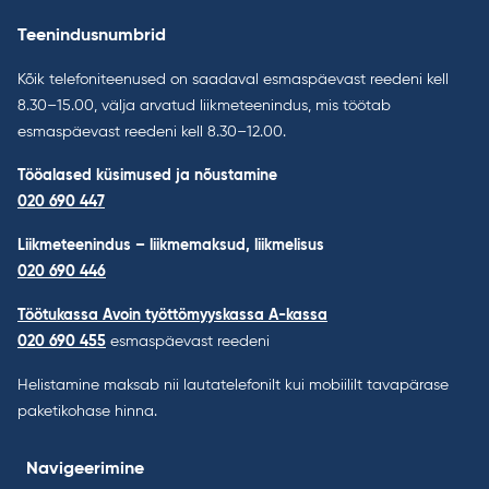
Teenindusnumbrid
Kõik telefoniteenused on saadaval esmaspäevast reedeni kell
8.30–15.00, välja arvatud liikmeteenindus, mis töötab
esmaspäevast reedeni kell 8.30–12.00.
Tööalased küsimused ja nõustamine
020 690 447
Liikmeteenindus – liikmemaksud, liikmelisus
020 690 446
Töötukassa Avoin työttömyyskassa A-kassa
020 690 455
esmaspäevast reedeni
Helistamine maksab nii lautatelefonilt kui mobiililt tavapärase
paketikohase hinna.
Navigeerimine