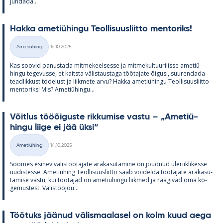
jun­dada...
Hakka ame­tiü­hingu Teol­li­suus­liitto men­to­riks!
Kirjoitettu
Ametiühing
16.10.2025
Kategooriad
Kas soo­vid pa­nus­tada mit­me­keel­sesse ja mit­me­kul­tuu­ri­lisse ame­tiü­
hingu te­ge­vusse, et kaitsta vä­lis­taus­taga töö­ta­jate õi­gusi, suu­ren­dada
tead­lik­kust töö­elust ja liik­mete arvu? Hakka ame­tiü­hingu Teol­li­suus­liitto
men­to­riks! Mis? Ame­tiü­hingu...
Võit­lus tööõi­guste rik­ku­mise vastu – „Ame­tiü­
hingu liige ei jää üksi“
Kirjoitettu
Ametiühing
14.10.2025
Kategooriad
Soo­mes esi­nev vä­lis­töö­ta­jate ära­ka­su­ta­mine on jõud­nud üle­riikli­kesse
uu­dis­tesse. Ame­tiü­hing Teol­li­suus­liitto saab või­delda töö­ta­jate ära­ka­su­
ta­mise vastu, kui töö­ta­jad on ame­tiü­hingu liik­med ja rää­gi­vad oma ko­
ge­mus­test. Vä­lis­tööjõu...
Töö­tuks jää­nud vä­lis­maa­la­sel on kolm kuud aega