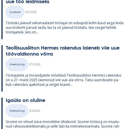
uue töö leid­mi­seks
Kirjoitettu
Uudised
28.5.2025
Kategooriad
Töö­tuks jää­nud vä­lis­maa­la­sel töö­ta­jal on edas­pidi kolm kuud aega leida
uus töö­koht pä­rast seda, kui ta on jää­nud töö­tuks. See ree­gel keh­tib
töö­ta­ja­tele, kes on...
Teol­li­suus­lii­ton Her­mes ra­ken­dus lai­e­neb viie uue
töö­vald­konna võrra
Kirjoitettu
Ametiühing
27.5.2025
Kategooriad
Töö­ta­ja­tele ja töö­and­ja­tele mõel­dud Teol­li­suus­lii­ton Her­mes ra­ken­dus
on a 27. maist 2025 lai­e­ne­nud viie uue ala võrra. Tänu uu­en­dusele pa­
kub ra­ken­dus aja­ko­hast ja sel­get tea­vet...
Igaüks on olu­line
Kirjoitettu
Ametiühing
13.8.2024
Kategooriad
Soome on ol­nud üsna mo­no­liitne ühis­kond. Soome töö­turg on muu­tu­
nud rah­vus­va­he­li­ku­maks ja selle läbi ka mit­me­ke­si­se­maks. Soome rah­