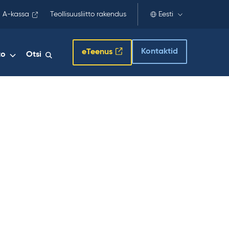
 A-kassa
Teollisuusliitto rakendus
Eesti
Kontaktid
eTeenus
to
Otsi