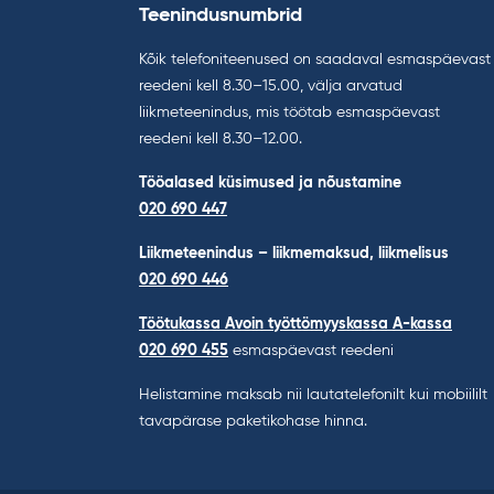
Teenindusnumbrid
Kõik telefoniteenused on saadaval esmaspäevast
reedeni kell 8.30–15.00, välja arvatud
liikmeteenindus, mis töötab esmaspäevast
reedeni kell 8.30–12.00.
Tööalased küsimused ja nõustamine
020 690 447
Liikmeteenindus – liikmemaksud, liikmelisus
020 690 446
Töötukassa Avoin työttömyyskassa A-kassa
020 690 455
esmaspäevast reedeni
Helistamine maksab nii lautatelefonilt kui mobiililt
tavapärase paketikohase hinna.