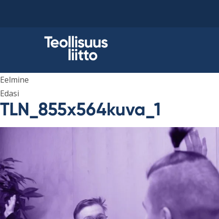
Skip
to
content
Eelmine
Edasi
TLN_855x564kuva_1