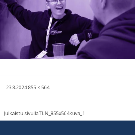
Kirjoitettu
Täysikokoinen
23.8.2024
855 × 564
kuva
Post
Julkaistu sivulla
TLN_855x564kuva_1
navigation