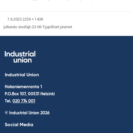
Written
Fullsized
7.6.2023
2256 × 1438
picture
Post
Julkaistu sivulla
Jt-23-06-Tyypilliset jäsenet
navigation
Industrial Union
Hakaniemenranta 1
P.O.Box 107, 00531 Helsinki
Tel.
020 774 001
© Industrial Union 2026
Social Media