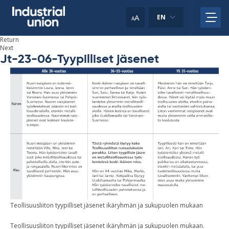
Skip
to
A
EN
A
content
Return
Next
Jt-23-06-Tyypilliset jäsenet
Teo­l­lisuusliiton tyypil­liset jäsenet ikäryh­män ja sukupuolen mukaan
Teollisuusliiton tyypilliset jäsenet ikäryhmän ja sukupuolen mukaan.