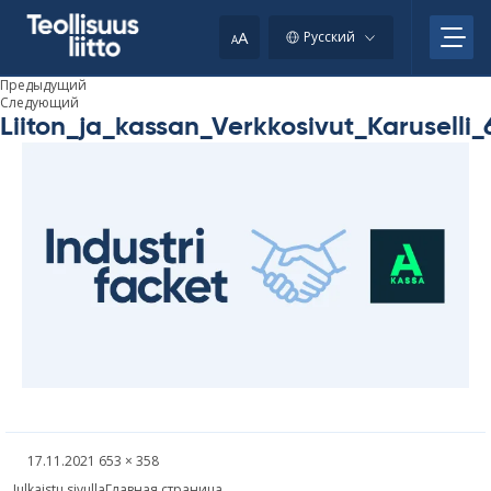
Skip
your
to
A
Русский
A
content
clipboard.)
Предыдущий
Следующий
Liiton_ja_kassan_Verkkosivut_Karuselli
Kirjoitettu
Täysikokoinen
17.11.2021
653 × 358
kuva
Навигация
Julkaistu sivulla
Главная страница