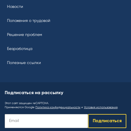
Новости
Положения о трудовой
Решение проблем
Безработица
Полезные ссылки
Подписаться на рассылку
Этот сайт защищен reCAPTCHA.
Применяются Google
Политика конфиденциальности
и
Условия использования
.
Подписаться
Подписаться
на
рассылку
: