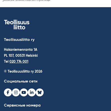
по
записям
Teollisuusliitto ry
Hakaniemenranta 1A
PL 107, 00531 Helsinki
Tel
020 774 001
© Teollisuusliitto ry 2026
Социальные сети
Facebook
Instagram
Youtube
LinkedIn
Bluesky
Сервисные номера