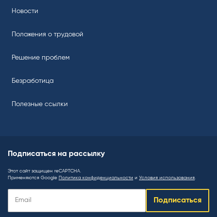
Новости
Положения о трудовой
Решение проблем
Безработица
Полезные ссылки
Подписаться на рассылку
Этот сайт защищен reCAPTCHA.
Применяются Google
Политика конфиденциальности
и
Условия использования
.
Подписаться
Подписаться
на
рассылку
: