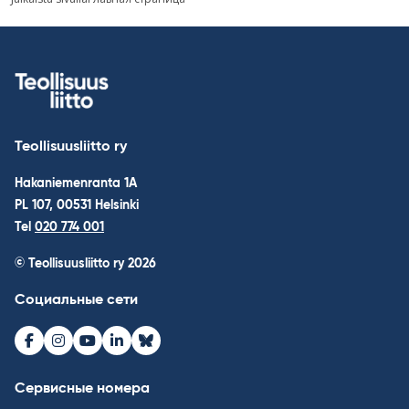
по
записям
Teollisuusliitto ry
Hakaniemenranta 1A
PL 107, 00531 Helsinki
Tel
020 774 001
© Teollisuusliitto ry 2026
Социальные сети
Facebook
Instagram
Youtube
LinkedIn
Bluesky
Сервисные номера