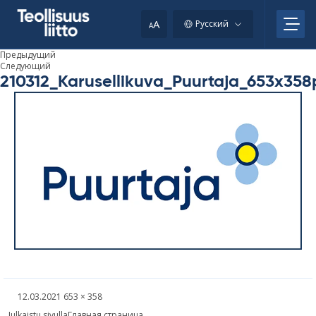
Skip
to
A
Русский
A
content
Предыдущий
Следующий
210312_Karusellikuva_Puurtaja_653x358
Kirjoitettu
Täysikokoinen
12.03.2021
653 × 358
kuva
Навигация
Julkaistu sivulla
Главная страница