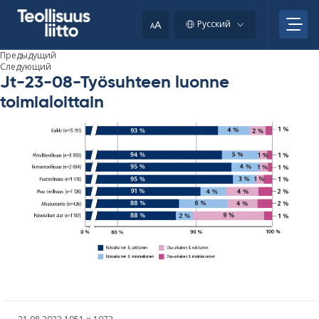
Skip
to
A
Русский
A
content
Предыдущий
Следующий
Jt-23-08-Työsuhteen luonne
toimialoittain
Kirjoitettu
Täysikokoinen