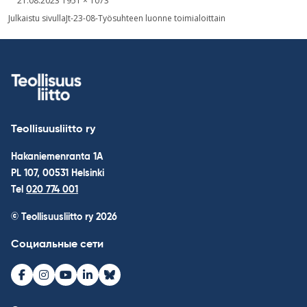
21.08.2023
1951 × 1073
kuva
Навигация
Julkaistu sivulla
Jt-23-08-Työsuhteen luonne toimialoittain
по
записям
Teollisuusliitto ry
Hakaniemenranta 1A
PL 107, 00531 Helsinki
Tel
020 774 001
© Teollisuusliitto ry 2026
Социальные сети
Facebook
Instagram
Youtube
LinkedIn
Bluesky