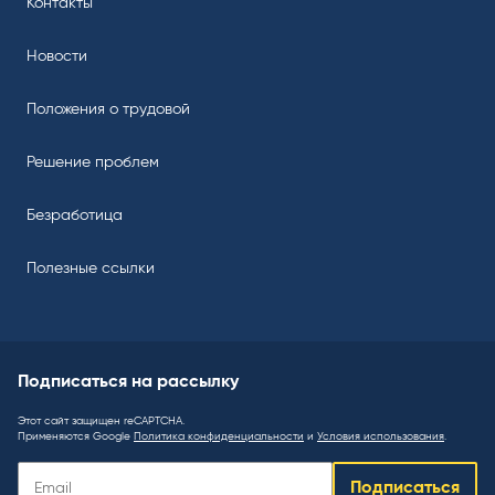
Контакты
Новости
Положения о трудовой
Решение проблем
Безработица
Полезные ссылки
Подписаться на рассылку
Этот сайт защищен reCAPTCHA.
Применяются Google
Политика конфиденциальности
и
Условия использования
.
Подписаться
Подписаться
на