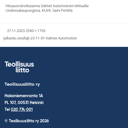
Hitsausrobottiasema Valmet Automotiven tehtaalla
Uudessakaupungissa. KUVA: Sami Perttilä
Kirjoitettu
Täysikokoinen
27.11.2023
2560 × 1703
kuva
Навигация
Julkaistu sivulla
Jt-23-11-01-Valmet Automotive
по
записям
Teollisuusliitto ry
Hakaniemenranta 1A
PL 107, 00531 Helsinki
Tel
020 774 001
© Teollisuusliitto ry 2026