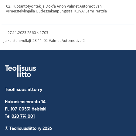
02. Tuotantotyöntekijä Dokfa Anon Valmet Automotiven
viimeistelylinjalla Uudessakaupungissa. KUVA: Sami Perttilä
Kirjoitettu
Täysikokoinen
27.11.2023
2560 × 1703
kuva
Навигация
Julkaistu sivulla
Jt-23-11-02-Valmet Automotive 2
по
записям
Teollisuusliitto ry
Hakaniemenranta 1A
PL 107, 00531 Helsinki
Tel
020 774 001
© Teollisuusliitto ry 2026