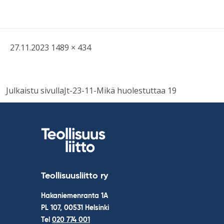
Kirjoitettu
Täysikokoinen
27.11.2023
1489 × 434
kuva
Навигация
Julkaistu sivulla
Jt-23-11-Mikä huolestuttaa 19
по
записям
Teollisuusliitto ry
Hakaniemenranta 1A
PL 107, 00531 Helsinki
Tel
020 774 001