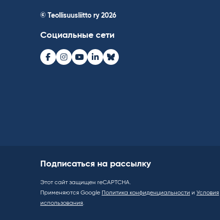
© Teollisuusliitto ry 2026
Социальные сети
Facebook
Instagram
Youtube
LinkedIn
Bluesky
Подписаться на рассылку
Этот сайт защищен reCAPTCHA.
Применяются Google
Политика конфиденциальности
и
Условия
использования
.