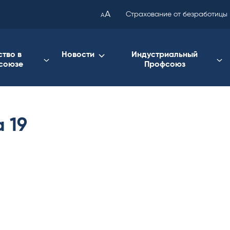
been
A
Страхование от безработицы
A
copied
to
your
ство в
Новости
Индустриальный
союзе
Профсоюз
clipboard.)
a 19