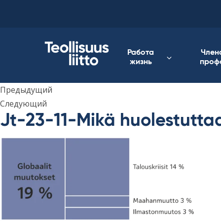
Skip
to
content
Работа
Член
жизнь
проф
Предыдущий
Следующий
Jt-23-11-Mikä huolestutta