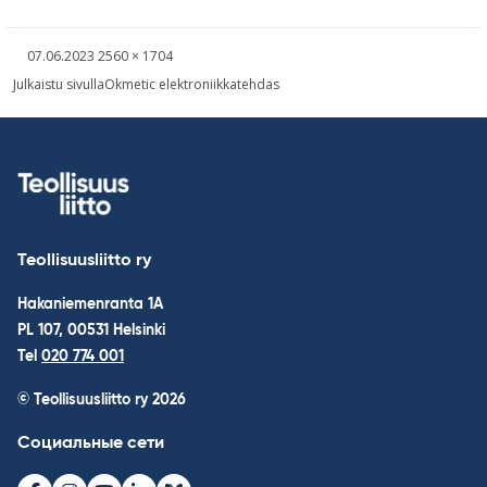
Kirjoitettu
Täysikokoinen
07.06.2023
2560 × 1704
kuva
Навигация
Julkaistu sivulla
Okmetic elektroniikkatehdas
по
записям
Teollisuusliitto ry
Hakaniemenranta 1A
PL 107, 00531 Helsinki
Tel
020 774 001
© Teollisuusliitto ry 2026
Социальные сети