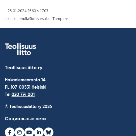
Kirjoitettu
Täysikokoinen
25.01.2024
2560 × 1703
kuva
Навигация
Julkaistu sivulla
Sidostesukka Tampere
по
записям
Teollisuusliitto ry
Hakaniemenranta 1A
PL 107, 00531 Helsinki
Tel
020 774 001
© Teollisuusliitto ry 2026
Социальные сети
Facebook
Instagram
Youtube
LinkedIn
Bluesky