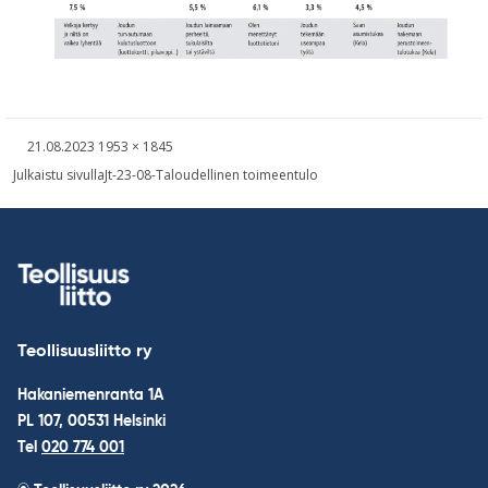
Kirjoitettu
Täysikokoinen
21.08.2023
1953 × 1845
kuva
Навигация
Julkaistu sivulla
Jt-23-08-Taloudellinen toimeentulo
по
записям
Teollisuusliitto ry
Hakaniemenranta 1A
PL 107, 00531 Helsinki
Tel
020 774 001