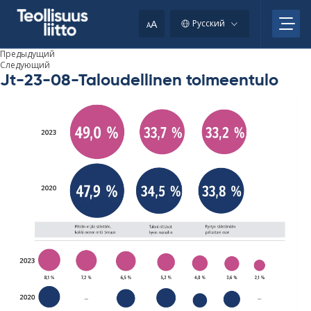
Skip
to
A
Русский
A
content
Предыдущий
Следующий
Jt-23-08-Taloudellinen toimeentulo