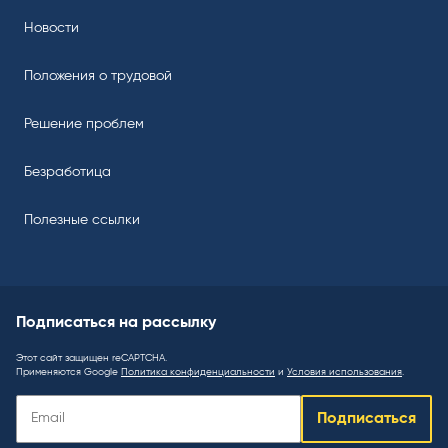
Новости
Положения о трудовой
Решение проблем
Безработица
Полезные ссылки
Подписаться на рассылку
Этот сайт защищен reCAPTCHA.
Применяются Google
Политика конфиденциальности
и
Условия использования
.
Подписаться
Подписаться
на
рассылку