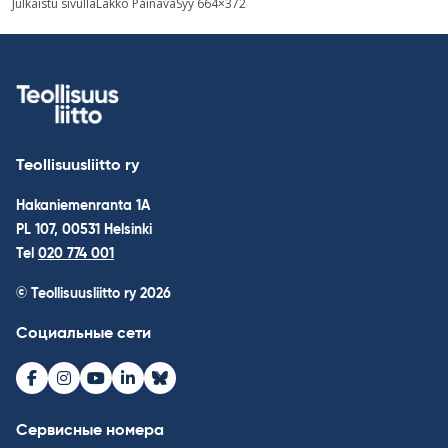
Julkaistu sivulla
Lakko PainavaSyy 664×372
по
записям
Teollisuusliitto ry
Hakaniemenranta 1A
PL 107, 00531 Helsinki
Tel
020 774 001
© Teollisuusliitto ry 2026
Социальные сети
Facebook
Instagram
Youtube
LinkedIn
Bluesky
Сервисные номера