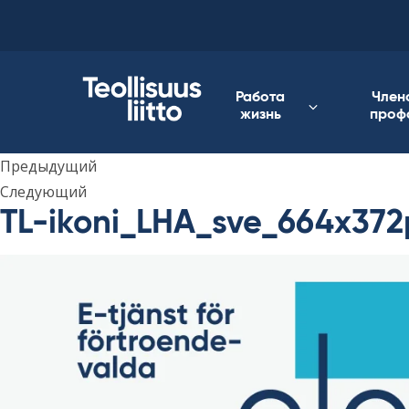
Skip
to
content
Работа
Член
жизнь
проф
Предыдущий
Следующий
TL-ikoni_LHA_sve_664x372