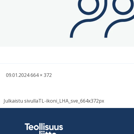
Kirjoitettu
Täysikokoinen
09.01.2024
664 × 372
kuva
Навигация
Julkaistu sivulla
TL-ikoni_LHA_sve_664x372px
по
записям