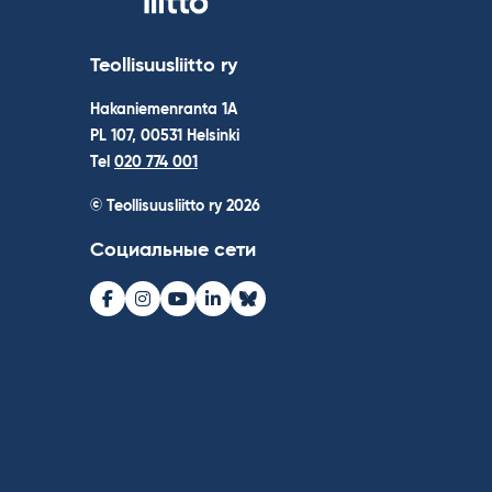
Teollisuusliitto ry
Hakaniemenranta 1A
PL 107, 00531 Helsinki
Tel
020 774 001
© Teollisuusliitto ry 2026
Социальные сети
Facebook
Instagram
Youtube
LinkedIn
Bluesky