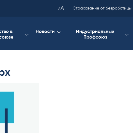
been
A
Страхование от безработицы
A
copied
to
your
ство в
Новости
Индустриальный
союзе
Профсоюз
clipboard.)
px