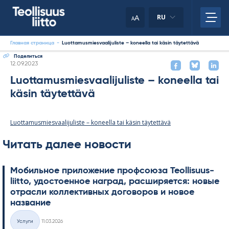
Skip
to
A
RU
A
content
Главная страница
-
Luottamusmiesvaalijuliste – koneella tai käsin täytettävä
Поделиться
Kirjoitettu
12.09.2023
Luottamusmiesvaalijuliste – koneella tai
käsin täytettävä
Luottamusmiesvaalijuliste – koneella tai käsin täytettävä
Читать далее новости
Мобильное приложение профсоюза Teol­li­suus­
liitto, удостоенное наград, расширяется: новые
отрасли коллективных договоров и новое
название
Kirjoitettu
Услуги
11.03.2026
Категории