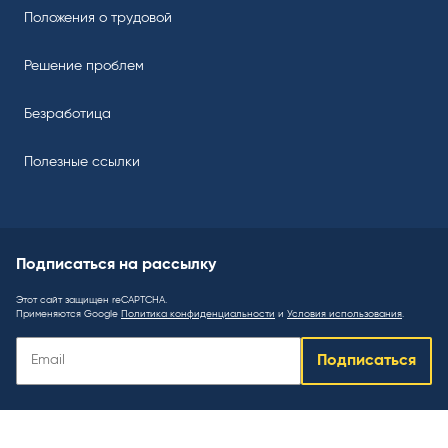
Положения о трудовой
Решение проблем
Безработица
Полезные ссылки
Подписаться на рассылку
Этот сайт защищен reCAPTCHA.
Применяются Google
Политика конфиденциальности
и
Условия использования
.
Подписаться
Подписаться
на
рассылку
: