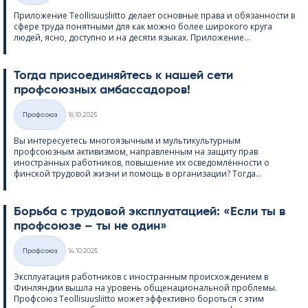
Приложение Teol­li­suus­liitto делает основные права и обязанности в
сфере труда понятными для как можно более широкого круга
людей, ясно, доступно и на десяти языках. Приложение...
Тогда присоединяйтесь к нашей сети
профсоюзных амбассадоров!
Kirjoitettu
Профсоюз
16.10.2025
Категории
Вы интересуетесь многоязычным и мультикультурным
профсоюзным активизмом, направленным на защиту прав
иностранных работников, повышение их осведомлённости о
финской трудовой жизни и помощь в организации? Тогда...
Борьба с трудовой эксплуатацией: «Если ты в
профсоюзе – ты не один»
Kirjoitettu
Профсоюз
14.10.2025
Категории
Эксплуатация работников с иностранным происхождением в
Финляндии вышла на уровень общенациональной проблемы.
Профсоюз Teol­li­suus­liitto может эффективно бороться с этим