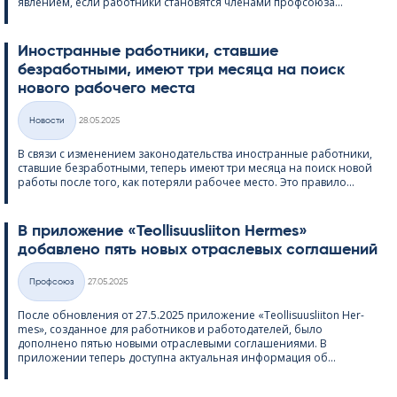
явлением, если работники становятся членами профсоюза...
Иностранные работники, ставшие
безработными, имеют три месяца на поиск
нового рабочего места
Kirjoitettu
Hовости
28.05.2025
Категории
В связи с изменением законодательства иностранные работники,
ставшие безработными, теперь имеют три месяца на поиск новой
работы после того, как потеряли рабочее место. Это правило...
В приложение «Teol­li­suus­lii­ton Her­mes»
добавлено пять новых отраслевых соглашений
Kirjoitettu
Профсоюз
27.05.2025
Категории
После обновления от 27.5.2025 приложение «Teol­li­suus­lii­ton Her­
mes», созданное для работников и работодателей, было
дополнено пятью новыми отраслевыми соглашениями. В
приложении теперь доступна актуальная информация об...