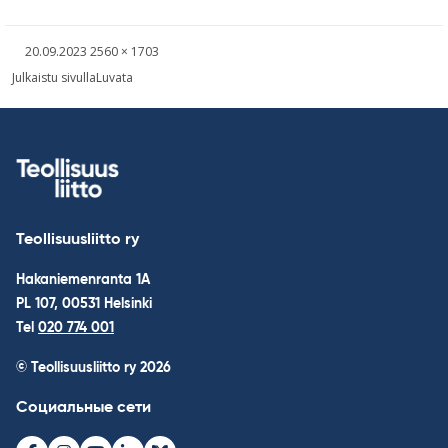
Kirjoitettu
Täysikokoinen
20.09.2023
2560 × 1703
kuva
Навигация
Julkaistu sivulla
Luvata
по
записям
Teollisuusliitto ry
Hakaniemenranta 1A
PL 107, 00531 Helsinki
Tel
020 774 001
© Teollisuusliitto ry 2026
Социальные сети