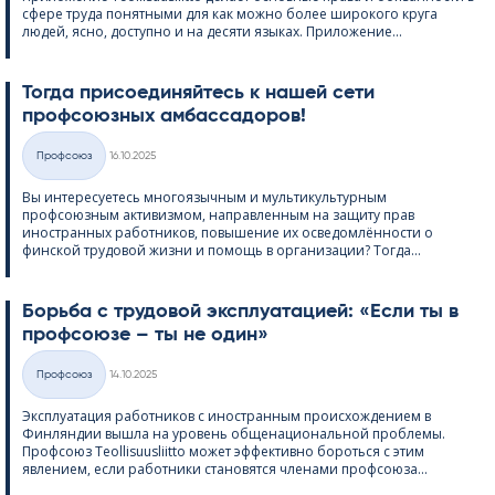
сфере труда понятными для как можно более широкого круга
людей, ясно, доступно и на десяти языках. Приложение...
Тогда присоединяйтесь к нашей сети
профсоюзных амбассадоров!
Kirjoitettu
Профсоюз
16.10.2025
Категории
Вы интересуетесь многоязычным и мультикультурным
профсоюзным активизмом, направленным на защиту прав
иностранных работников, повышение их осведомлённости о
финской трудовой жизни и помощь в организации? Тогда...
Борьба с трудовой эксплуатацией: «Если ты в
профсоюзе – ты не один»
Kirjoitettu
Профсоюз
14.10.2025
Категории
Эксплуатация работников с иностранным происхождением в
Финляндии вышла на уровень общенациональной проблемы.
Профсоюз Teol­li­suus­liitto может эффективно бороться с этим
явлением, если работники становятся членами профсоюза...