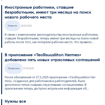
Иностранные работники, ставшие
безработными, имеют три месяца на поиск
нового рабочего места
Kirjoitettu
Hовости
28.05.2025
Категории
В связи с изменением законодательства иностранные работники,
ставшие безработными, теперь имеют три месяца на поиск новой
работы после того, как потеряли рабочее место. Это правило...
В приложение «Teol­li­suus­lii­ton Her­mes»
добавлено пять новых отраслевых соглашений
Kirjoitettu
Профсоюз
27.05.2025
Категории
После обновления от 27.5.2025 приложение «Teol­li­suus­lii­ton Her­
mes», созданное для работников и работодателей, было
дополнено пятью новыми отраслевыми соглашениями. В
приложении теперь доступна актуальная информация об...
Нужны все