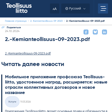
Skip
to
A
Русский
A
content
Главная страница
-
2. Kemianteollisuus 09 2023
-
2.-Kemianteollisuus-09-2023.pdf
Поделиться
Kirjoitettu
24.10.2024
2.-Kemianteollisuus-09-2023.pdf
2.-Kemianteollisuus-09-2023.pdf
Читать далее новости
Мобильное приложение профсоюза Teol­li­suus­
liitto, удостоенное наград, расширяется: новые
отрасли коллективных договоров и новое
название
Kirjoitettu
Услуги
11.03.2026
Категории
Приложение Teol­li­suus­liitto делает основные права и обязанности в