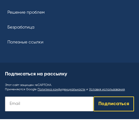
Решение проблем
Безработица
Полезные ссылки
Подписаться на рассылку
Этот сайт защищен reCAPTCHA.
Применяются Google
Политика конфиденциальности
и
Условия использования
.
Подписаться
Подписаться
на
рассылку
: