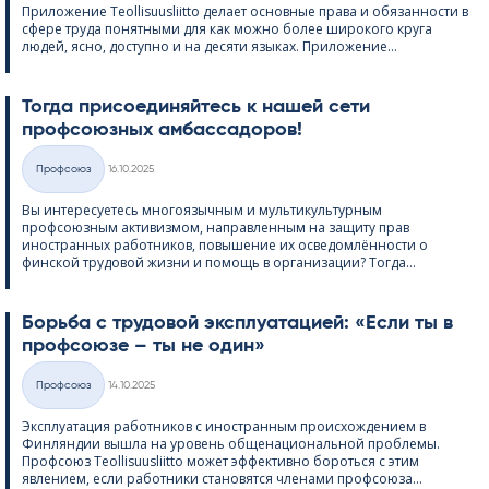
Приложение Teol­li­suus­liitto делает основные права и обязанности в
сфере труда понятными для как можно более широкого круга
людей, ясно, доступно и на десяти языках. Приложение...
Тогда присоединяйтесь к нашей сети
профсоюзных амбассадоров!
Kirjoitettu
Профсоюз
16.10.2025
Категории
Вы интересуетесь многоязычным и мультикультурным
профсоюзным активизмом, направленным на защиту прав
иностранных работников, повышение их осведомлённости о
финской трудовой жизни и помощь в организации? Тогда...
Борьба с трудовой эксплуатацией: «Если ты в
профсоюзе – ты не один»
Kirjoitettu
Профсоюз
14.10.2025
Категории
Эксплуатация работников с иностранным происхождением в
Финляндии вышла на уровень общенациональной проблемы.
Профсоюз Teol­li­suus­liitto может эффективно бороться с этим
явлением, если работники становятся членами профсоюза...