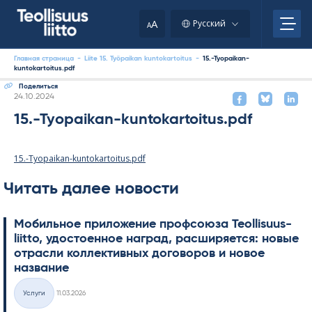
Skip
to
A
Русский
A
content
Главная страница
-
Liite 15. Työpaikan kuntokartoitus
-
15.-Tyopaikan-
kuntokartoitus.pdf
Поделиться
Kirjoitettu
24.10.2024
15.-Tyopaikan-kuntokartoitus.pdf
15.-Tyopaikan-kuntokartoitus.pdf
Читать далее новости
Мобильное приложение профсоюза Teol­li­suus­
liitto, удостоенное наград, расширяется: новые
отрасли коллективных договоров и новое
название
Kirjoitettu
Услуги
11.03.2026
Категории