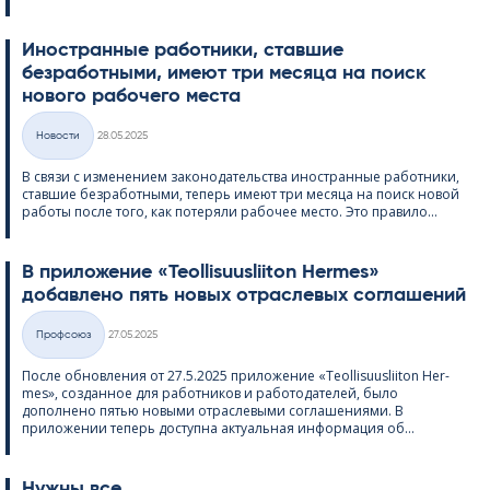
Иностранные работники, ставшие
безработными, имеют три месяца на поиск
нового рабочего места
Kirjoitettu
Hовости
28.05.2025
Категории
В связи с изменением законодательства иностранные работники,
ставшие безработными, теперь имеют три месяца на поиск новой
работы после того, как потеряли рабочее место. Это правило...
В приложение «Teol­li­suus­lii­ton Her­mes»
добавлено пять новых отраслевых соглашений
Kirjoitettu
Профсоюз
27.05.2025
Категории
После обновления от 27.5.2025 приложение «Teol­li­suus­lii­ton Her­
mes», созданное для работников и работодателей, было
дополнено пятью новыми отраслевыми соглашениями. В
приложении теперь доступна актуальная информация об...
Нужны все