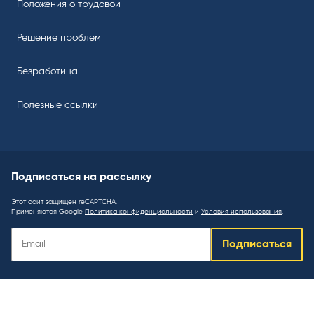
Положения о трудовой
Решение проблем
Безработица
Полезные ссылки
Подписаться на рассылку
Этот сайт защищен reCAPTCHA.
Применяются Google
Политика конфиденциальности
и
Условия использования
.
Подписаться
Подписаться
на
рассылку
: