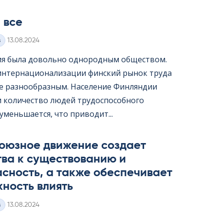
 все
Kirjoitettu
з
13.08.2024
я была довольно однородным обществом.
интернационализации финский рынок труда
ее разнообразным. Население Финляндии
 и количество людей трудоспособного
уменьшается, что приводит...
оюзное движение создает
тва к существованию и
сность, а также обеспечивает
ность влиять
Kirjoitettu
з
13.08.2024