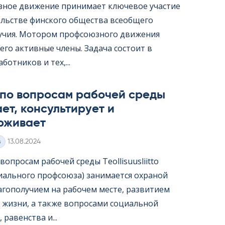
ное движение принимает ключевое участие
ельстве финского общества всеобщего
учия. Мотором профсоюзного движения
его активные члены. Задача состоит в
ботников и тех,...
 по вопросам рабочей среды
ет, консультирует и
рживает
Kirjoitettu
з
13.08.2024
опросам рабочей среды Teol­li­suus­liitto
иального профсоюза) занимается охраной
лагополучием на рабочем месте, развитием
 жизни, а также вопросами социальной
 равенства и...