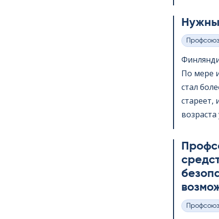
Нужны
Профсою
Категории
Финлянди
По мере 
стал бол
стареет,
возраста 
Профс
средс
безопа
возмож
Профсою
Категории