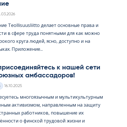
ние
irjoitettu
1.03.2026
е Teol­li­suus­liitto делает основные права и
сти в сфере труда понятными для как можно
окого круга людей, ясно, доступно и на
ыках. Приложение...
присоединяйтесь к нашей сети
оюзных амбассадоров!
Kirjoitettu
з
16.10.2025
есуетесь многоязычным и мультикультурным
ным активизмом, направленным на защиту
странных работников, повышение их
ённости о финской трудовой жизни и