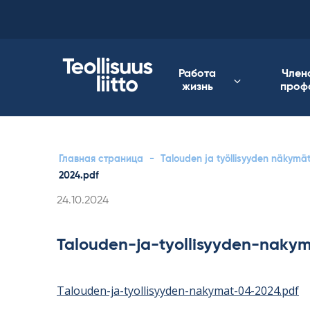
Skip
to
content
Работа
Член
жизнь
проф
Главная страница
-
Talouden ja työllisyyden näkymä
2024.pdf
Kirjoitettu
24.10.2024
Talouden-ja-tyollisyyden-naky
Talouden-ja-tyollisyyden-nakymat-04-2024.pdf