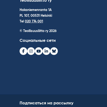
Teollisuusliitto ry
Hakaniemenranta 1A
PL 107, 00531 Helsinki
Tel
020 774 001
© Teollisuusliitto ry 2026
Социальные сети
Facebook
Instagram
Youtube
LinkedIn
Bluesky
Подписаться на рассылку