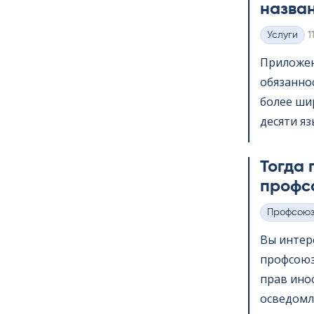
назва
K
Услуги
1
Категории
Приложени
обязанно
более шир
десяти яз
Тогда 
профс
Профсою
Категории
Вы интер
профсоюз
прав ино
осведомл