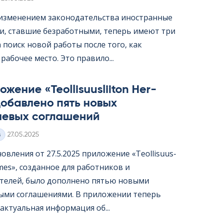
с изменением законодательства иностранные
и, ставшие безработными, теперь имеют три
 поиск новой работы после того, как
рабочее место. Это правило...
жение «Teol­li­suus­lii­ton Her­
обавлено пять новых
левых соглашений
Kirjoitettu
з
27.05.2025
овления от 27.5.2025 приложение «Teol­li­suus­
er­mes», созданное для работников и
телей, было дополнено пятью новыми
ыми соглашениями. В приложении теперь
актуальная информация об...