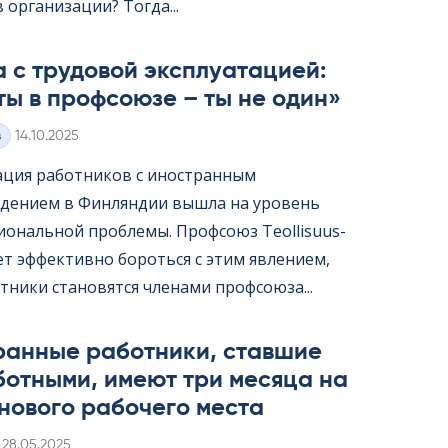
организации? Тогда...
 с трудовой эксплуатацией:
ты в профсоюзе – ты не один»
Kirjoitettu
з
14.10.2025
ация работников с иностранным
дением в Финляндии вышла на уровень
ональной проблемы. Профсоюз Teol­li­suus­
жет эффективно бороться с этим явлением,
тники становятся членами профсоюза...
ранные работники, ставшие
ботными, имеют три месяца на
нового рабочего места
Kirjoitettu
28.05.2025