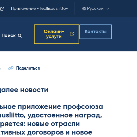
Приложение «Teollisuusliitto»
Русский
Онлайн-
Контакты
Поиск
услуги
ь
Поделиться
далее новости
ьное приложение профсоюза
­suus­liitto, удостоенное наград,
ряется: новые отрасли
тивных договоров и новое