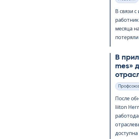
Категории
В связи 
работник
месяца на
потеряли 
В прило
mes» д
отрас
Профсою
Категории
После обн
lii­ton H
работода
отраслев
доступна 