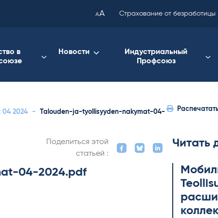
been
A
Страхование от безработицы
A
copied
to
your
ство в
Новости
Индустриальный
союзе
Профсоюз
clipboard.)
Распечатат
t 04 2024
-
Talouden-ja-tyollisyyden-nakymat-04-
Читать 
Поделиться этой
статьей :
Мобил
mat-04-2024.pdf
Teol­li
расши
коллек