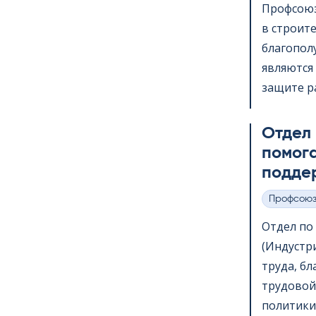
Профсоюз
в строит
благопол
являются 
защите ра
Отдел
помога
подде
Профсою
Категории
Отдел по в
(Индустр
труда, б
трудовой
политики,