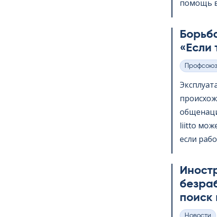
помощь в 
Борьба
«Если 
Профсою
Категории
Эксплуат
происхож
общенаци
liitto мо
если рабо
Иност
безра
поиск 
Hовости