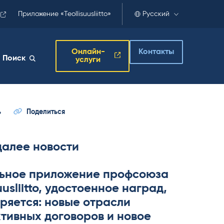
Приложение «Teollisuusliitto»
Русский
Онлайн-
Контакты
Поиск
услуги
ь
Поделиться
далее новости
ьное приложение профсоюза
­suus­liitto, удостоенное наград,
ряется: новые отрасли
тивных договоров и новое