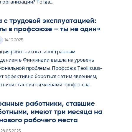
организации? Тогда...
 с трудовой эксплуатацией:
ты в профсоюзе – ты не один»
Kirjoitettu
з
14.10.2025
ация работников с иностранным
дением в Финляндии вышла на уровень
ональной проблемы. Профсоюз Teol­li­suus­
жет эффективно бороться с этим явлением,
тники становятся членами профсоюза...
ранные работники, ставшие
ботными, имеют три месяца на
нового рабочего места
Kirjoitettu
28.05.2025