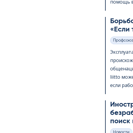
помощь в 
Борьба
«Если 
Профсою
Категории
Эксплуат
происхож
общенаци
liitto мо
если рабо
Иност
безра
поиск 
Hовости