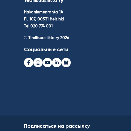
Teollisuusliitto ry
Hakaniemenranta 1A
PL 107, 00531 Helsinki
Tel
020 774 001
© Teollisuusliitto ry 2026
Социальные сети
Facebook
Instagram
Youtube
LinkedIn
Bluesky
Подписаться на рассылку