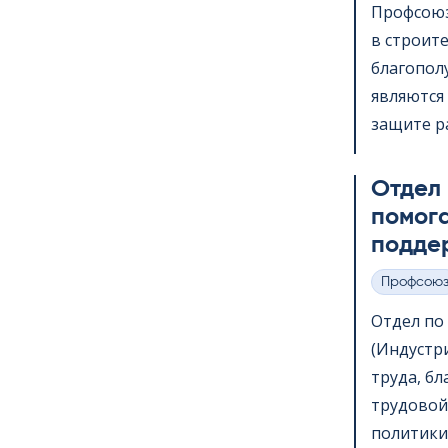
Профсоюз
в строит
благопол
являются 
защите ра
Отдел
помога
подде
Профсою
Категории
Отдел по в
(Индустр
труда, б
трудовой
политики,