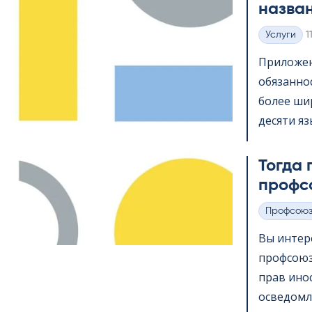
назва
K
Услуги
1
Категории
Приложени
обязанно
более шир
десяти яз
Тогда 
профс
Профсою
Категории
Вы интер
профсоюз
прав ино
осведомл