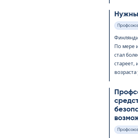
Нужны
Профсою
Категории
Финлянди
По мере 
стал бол
стареет,
возраста 
Профс
средс
безопа
возмож
Профсою
Категории