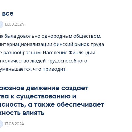
 все
Kirjoitettu
з
13.08.2024
я была довольно однородным обществом.
интернационализации финский рынок труда
ее разнообразным. Население Финляндии
 и количество людей трудоспособного
уменьшается, что приводит...
оюзное движение создает
тва к существованию и
сность, а также обеспечивает
ность влиять
Kirjoitettu
з
13.08.2024