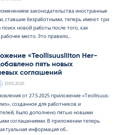
с изменением законодательства иностранные
и, ставшие безработными, теперь имеют три
 поиск новой работы после того, как
рабочее место. Это правило...
жение «Teol­li­suus­lii­ton Her­
обавлено пять новых
левых соглашений
Kirjoitettu
з
27.05.2025
овления от 27.5.2025 приложение «Teol­li­suus­
er­mes», созданное для работников и
телей, было дополнено пятью новыми
ыми соглашениями. В приложении теперь
актуальная информация об...