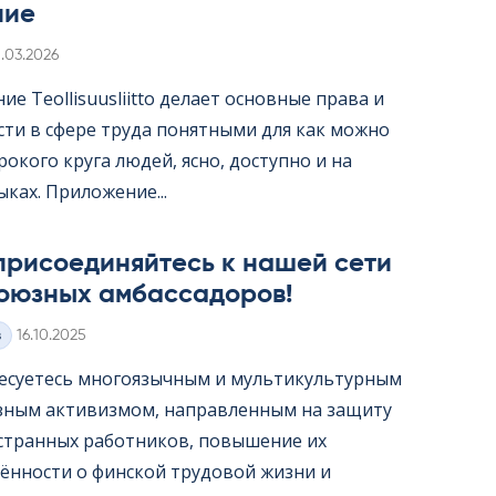
ние
irjoitettu
1.03.2026
е Teol­li­suus­liitto делает основные права и
сти в сфере труда понятными для как можно
окого круга людей, ясно, доступно и на
ыках. Приложение...
присоединяйтесь к нашей сети
оюзных амбассадоров!
Kirjoitettu
з
16.10.2025
есуетесь многоязычным и мультикультурным
ным активизмом, направленным на защиту
странных работников, повышение их
ённости о финской трудовой жизни и