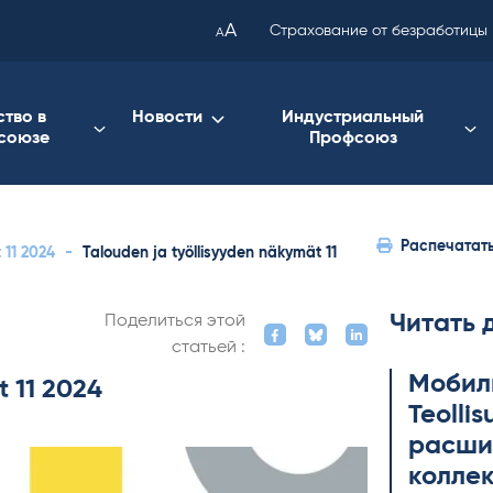
been
A
Страхование от безработицы
A
copied
to
your
ство в
Новости
Индустриальный
союзе
Профсоюз
clipboard.)
Распечатат
 11 2024
-
Talouden ja työllisyyden näkymät 11
Читать 
Поделиться этой
статьей :
Мобил
t 11 2024
Teol­li
расши
коллек