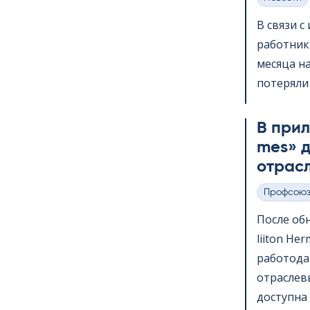
Категории
В связи 
работник
месяца на
потеряли 
В прило
mes» д
отрас
Профсою
Категории
После обн
lii­ton H
работода
отраслев
доступна 