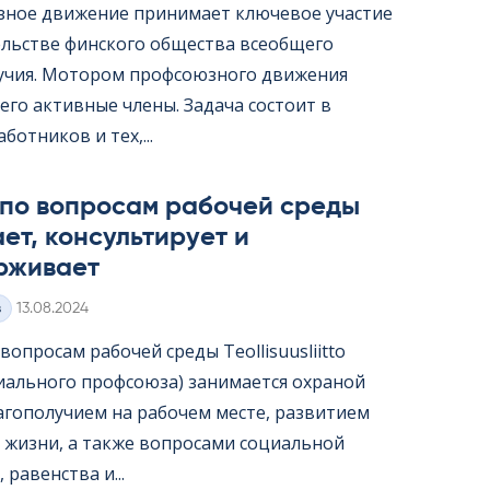
ное движение принимает ключевое участие
ельстве финского общества всеобщего
учия. Мотором профсоюзного движения
его активные члены. Задача состоит в
ботников и тех,...
 по вопросам рабочей среды
ет, консультирует и
рживает
Kirjoitettu
з
13.08.2024
опросам рабочей среды Teol­li­suus­liitto
иального профсоюза) занимается охраной
лагополучием на рабочем месте, развитием
 жизни, а также вопросами социальной
 равенства и...