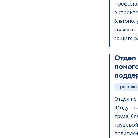
Профсоюз
в строит
благопол
являются 
защите ра
Отдел
помога
подде
Профсою
Категории
Отдел по в
(Индустр
труда, б
трудовой
политики,