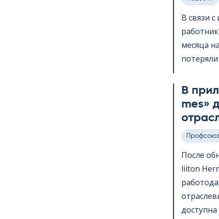
Категории
В связи 
работник
месяца на
потеряли 
В прило
mes» д
отрас
Профсою
Категории
После обн
lii­ton H
работода
отраслев
доступна 