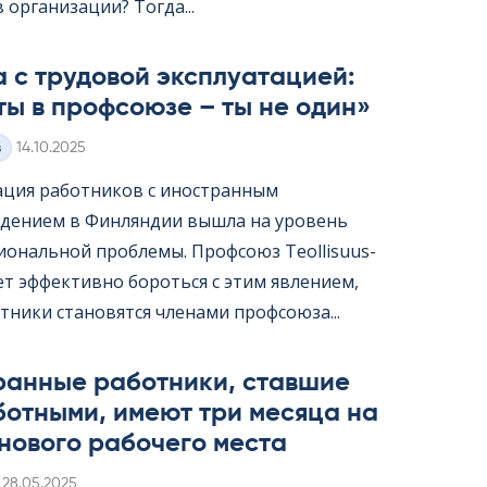
организации? Тогда...
 с трудовой эксплуатацией:
ты в профсоюзе – ты не один»
Kirjoitettu
з
14.10.2025
ация работников с иностранным
дением в Финляндии вышла на уровень
ональной проблемы. Профсоюз Teol­li­suus­
жет эффективно бороться с этим явлением,
тники становятся членами профсоюза...
ранные работники, ставшие
ботными, имеют три месяца на
нового рабочего места
Kirjoitettu
28.05.2025