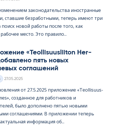
с изменением законодательства иностранные
и, ставшие безработными, теперь имеют три
 поиск новой работы после того, как
рабочее место. Это правило...
жение «Teol­li­suus­lii­ton Her­
обавлено пять новых
левых соглашений
Kirjoitettu
з
27.05.2025
овления от 27.5.2025 приложение «Teol­li­suus­
er­mes», созданное для работников и
телей, было дополнено пятью новыми
ыми соглашениями. В приложении теперь
актуальная информация об...