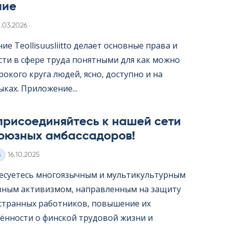
ние
irjoitettu
1.03.2026
е Teol­li­suus­liitto делает основные права и
сти в сфере труда понятными для как можно
окого круга людей, ясно, доступно и на
ыках. Приложение...
присоединяйтесь к нашей сети
оюзных амбассадоров!
Kirjoitettu
з
16.10.2025
есуетесь многоязычным и мультикультурным
ным активизмом, направленным на защиту
странных работников, повышение их
ённости о финской трудовой жизни и