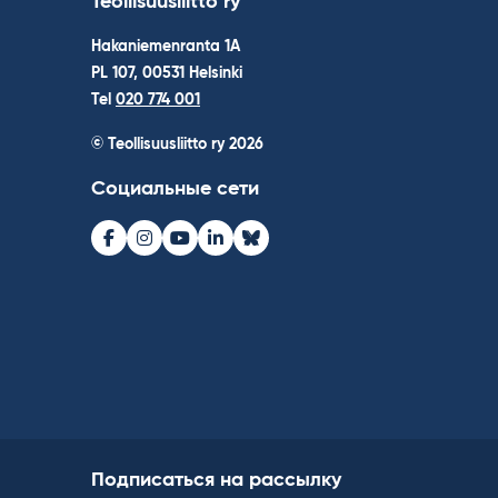
Teollisuusliitto ry
Hakaniemenranta 1A
PL 107, 00531 Helsinki
Tel
020 774 001
© Teollisuusliitto ry 2026
Социальные сети
Facebook
Instagram
Youtube
LinkedIn
Bluesky
Подписаться на рассылку