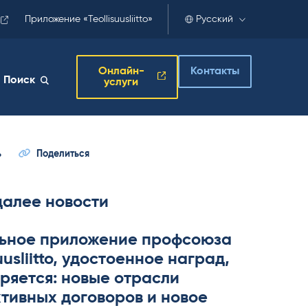
Приложение «Teollisuusliitto»
Русский
Онлайн-
Контакты
Поиск
услуги
ь
Поделиться
далее новости
ьное приложение профсоюза
­suus­liitto, удостоенное наград,
ряется: новые отрасли
тивных договоров и новое