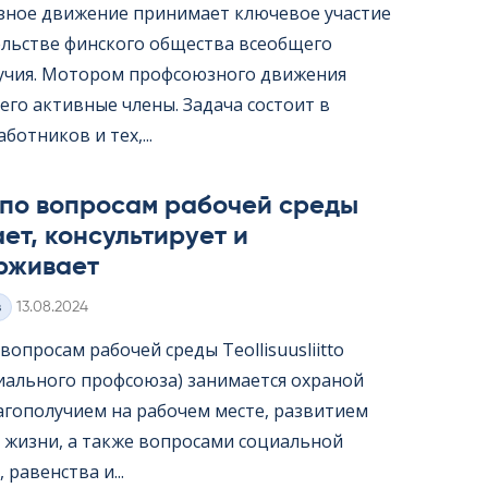
ное движение принимает ключевое участие
ельстве финского общества всеобщего
учия. Мотором профсоюзного движения
его активные члены. Задача состоит в
ботников и тех,...
 по вопросам рабочей среды
ет, консультирует и
рживает
Kirjoitettu
з
13.08.2024
опросам рабочей среды Teol­li­suus­liitto
иального профсоюза) занимается охраной
лагополучием на рабочем месте, развитием
 жизни, а также вопросами социальной
 равенства и...