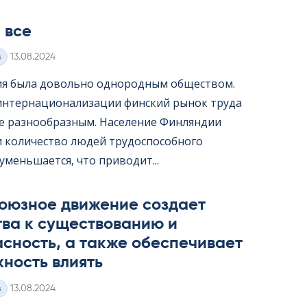
 все
Kirjoitettu
з
13.08.2024
я была довольно однородным обществом.
интернационализации финский рынок труда
ее разнообразным. Население Финляндии
 и количество людей трудоспособного
уменьшается, что приводит...
оюзное движение создает
тва к существованию и
сность, а также обеспечивает
ность влиять
Kirjoitettu
з
13.08.2024