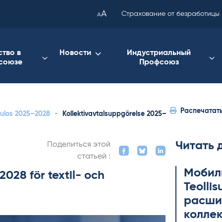
been
A
Страхование от безработицы
A
copied
to
your
ство в
Новости
Индустриальный
союзе
Профсоюз
clipboard.)
Распечатат
utulos 2025–2028
-
Kollektivavtalsuppgörelse 2025–
Читать 
Поделиться этой
статьей :
Мобил
028 för textil- och
Teol­li
расши
коллек