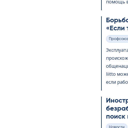
помощь в 
Борьба
«Если 
Профсою
Категории
Эксплуат
происхож
общенаци
liitto мо
если рабо
Иност
безра
поиск 
Hовости