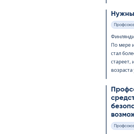
Нужны
Профсою
Категории
Финлянди
По мере 
стал бол
стареет,
возраста 
Профс
средс
безопа
возмож
Профсою
Категории