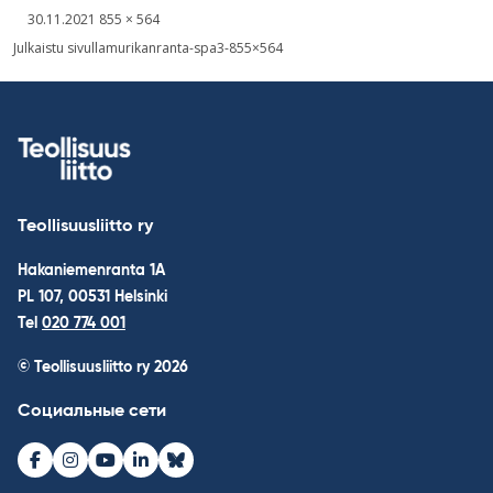
Kirjoitettu
Täysikokoinen
30.11.2021
855 × 564
kuva
Навигация
Julkaistu sivulla
murikanranta-spa3-855×564
по
записям
Teollisuusliitto ry
Hakaniemenranta 1A
PL 107, 00531 Helsinki
Tel
020 774 001
© Teollisuusliitto ry 2026
Социальные сети
Facebook
Instagram
Youtube
LinkedIn
Bluesky