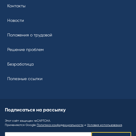
Контакты
Новости
Положения о трудовой
Решение проблем
Безработица
Полезные ссылки
Подписаться на рассылку
Этот сайт защищен reCAPTCHA.
Применяются Google
Политика конфиденциальности
и
Условия использования
.
Подписаться