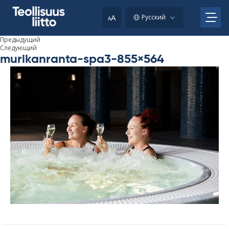
Skip
to
A
Русский
A
content
Предыдущий
Следующий
murikanranta-spa3-855×564