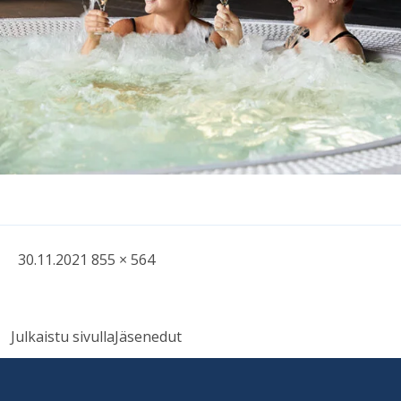
Kirjoitettu
Täysikokoinen
30.11.2021
855 × 564
kuva
Artikkelien
Julkaistu sivulla
Jäsenedut
selaus