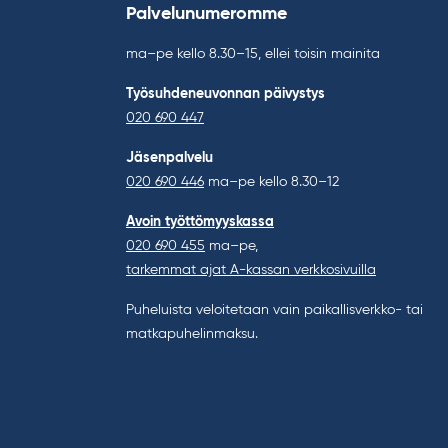
Palvelunumeromme
ma–pe kello 8.30–15, ellei toisin mainita
Työsuhdeneuvonnan päivystys
020 690 447
Jäsenpalvelu
020 690 446
ma–pe kello 8.30–12
Avoin työttömyyskassa
020 690 455
ma–pe,
tarkemmat ajat A-kassan verkkosivuilla
Puheluista veloitetaan vain paikallisverkko- tai
matkapuhelinmaksu.