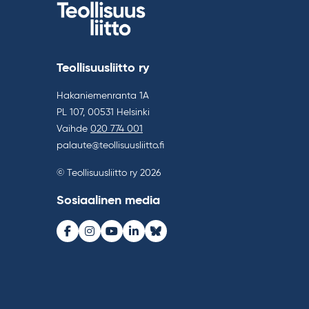
Teollisuusliitto ry
Hakaniemenranta 1A
PL 107, 00531 Helsinki
Vaihde
020 774 001
palaute@teollisuusliitto.fi
© Teollisuusliitto ry 2026
Sosiaalinen media
Facebook
Instagram
Youtube
LinkedIn
Bluesky