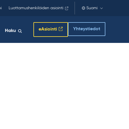
i
Luottamushenkilöiden asiointi
Suomi
Yhteystiedot
eAsiointi
Haku