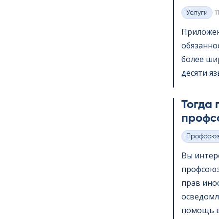
K
Услуги
1
Категории
Приложени
обязанно
более шир
десяти яз
Тогда 
профс
Профсою
Категории
Вы интер
профсоюз
прав ино
осведомл
помощь в 