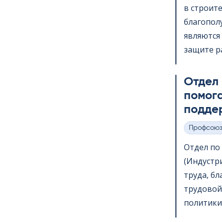
в строит
благопол
являются 
защите ра
Отдел
помога
подде
Профсою
Категории
Отдел по в
(Индустр
труда, б
трудовой
политики,