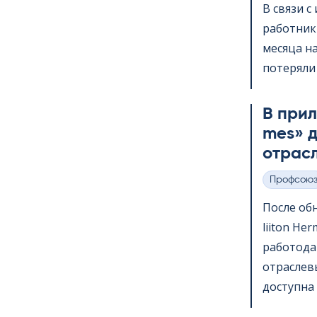
В связи 
работник
месяца на
потеряли 
В прило
mes» д
отрас
Профсою
Категории
После обн
lii­ton H
работода
отраслев
доступна 