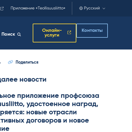
Приложение «Teollisuusliitto»
Русский
Онлайн-
Контакты
Поиск
услуги
ь
Поделиться
далее новости
ьное приложение профсоюза
­suus­liitto, удостоенное наград,
ряется: новые отрасли
тивных договоров и новое
ние