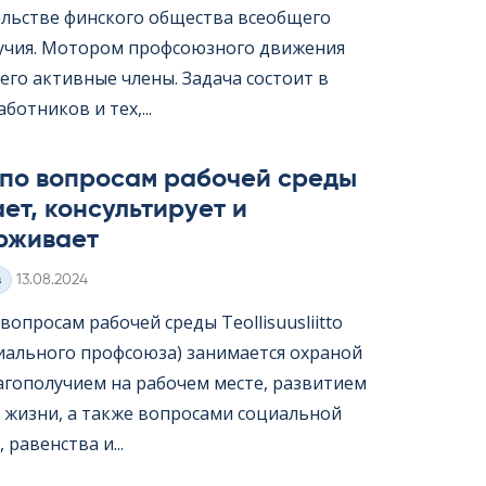
ельстве финского общества всеобщего
учия. Мотором профсоюзного движения
его активные члены. Задача состоит в
ботников и тех,...
 по вопросам рабочей среды
ет, консультирует и
рживает
Kirjoitettu
з
13.08.2024
опросам рабочей среды Teol­li­suus­liitto
иального профсоюза) занимается охраной
лагополучием на рабочем месте, развитием
 жизни, а также вопросами социальной
 равенства и...