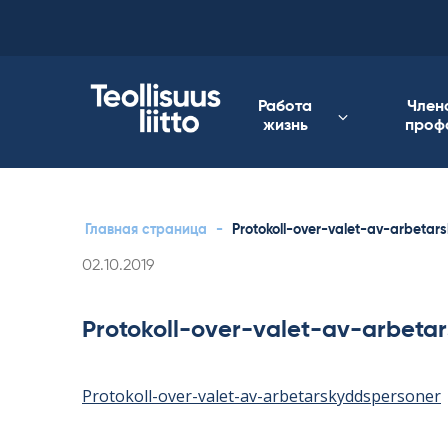
Skip
to
content
Работа
Член
жизнь
проф
Главная страница
-
Protokoll-over-valet-av-arbetar
Kirjoitettu
02.10.2019
Protokoll-over-valet-av-arbeta
Protokoll-over-valet-av-arbetarskyddspersoner