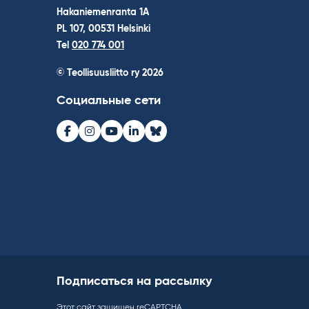
Hakaniemenranta 1A
PL 107, 00531 Helsinki
Tel
020 774 001
© Teollisuusliitto ry 2026
Социальные сети
Facebook
Instagram
Youtube
LinkedIn
Bluesky
Подписаться на рассылку
Этот сайт защищен reCAPTCHA.