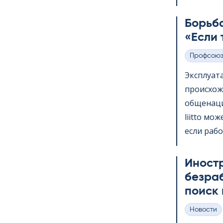
Борьба
«Если 
Профсою
Категории
Эксплуат
происхож
общенаци
liitto мо
если рабо
Иност
безра
поиск 
Hовости
Категории