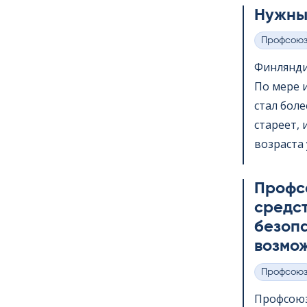
Нужны
Профсою
Категории
Финлянди
По мере 
стал бол
стареет,
возраста 
Профс
средс
безопа
возмож
Профсою
Категории
Профсоюз