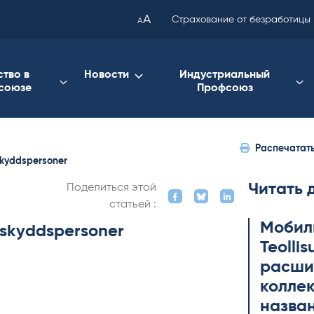
been
A
Страхование от безработицы
A
copied
to
your
ство в
Новости
Индустриальный
союзе
Профсоюз
clipboard.)
Распечатат
skyddspersoner
Читать 
Поделиться этой
статьей :
Мобил
rskyddspersoner
Teol­li
расши
коллек
назва