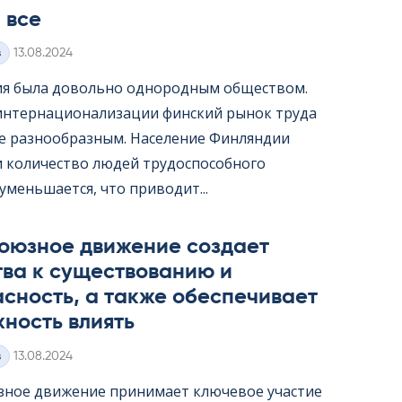
 все
Kirjoitettu
з
13.08.2024
я была довольно однородным обществом.
интернационализации финский рынок труда
ее разнообразным. Население Финляндии
 и количество людей трудоспособного
уменьшается, что приводит...
оюзное движение создает
тва к существованию и
сность, а также обеспечивает
ность влиять
Kirjoitettu
з
13.08.2024
ное движение принимает ключевое участие