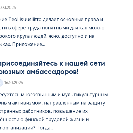
irjoitettu
1.03.2026
е Teol­li­suus­liitto делает основные права и
сти в сфере труда понятными для как можно
окого круга людей, ясно, доступно и на
ыках. Приложение...
присоединяйтесь к нашей сети
оюзных амбассадоров!
Kirjoitettu
з
16.10.2025
есуетесь многоязычным и мультикультурным
ным активизмом, направленным на защиту
странных работников, повышение их
ённости о финской трудовой жизни и
организации? Тогда...