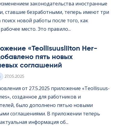
с изменением законодательства иностранные
и, ставшие безработными, теперь имеют три
 поиск новой работы после того, как
рабочее место. Это правило...
жение «Teol­li­suus­lii­ton Her­
обавлено пять новых
левых соглашений
Kirjoitettu
з
27.05.2025
овления от 27.5.2025 приложение «Teol­li­suus­
er­mes», созданное для работников и
телей, было дополнено пятью новыми
ыми соглашениями. В приложении теперь
актуальная информация об...