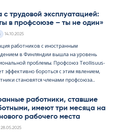
 с трудовой эксплуатацией:
ты в профсоюзе – ты не один»
Kirjoitettu
з
14.10.2025
ация работников с иностранным
дением в Финляндии вышла на уровень
ональной проблемы. Профсоюз Teol­li­suus­
жет эффективно бороться с этим явлением,
тники становятся членами профсоюза...
ранные работники, ставшие
ботными, имеют три месяца на
нового рабочего места
Kirjoitettu
28.05.2025