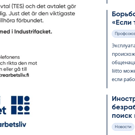
Борьба
«Если 
Профсою
Категории
Эксплуат
происхож
общенаци
liitto мо
если рабо
Иност
безра
поиск 
Hовости
Категории