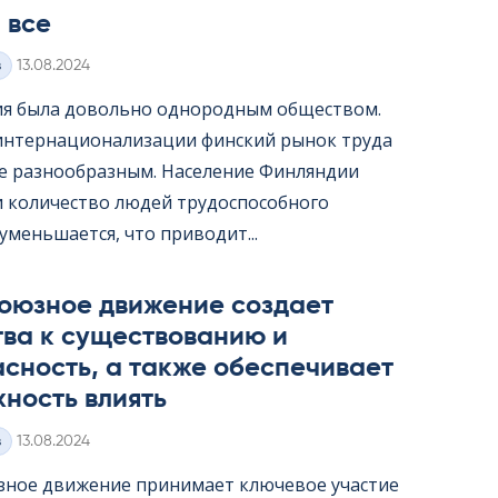
 все
Kirjoitettu
з
13.08.2024
я была довольно однородным обществом.
интернационализации финский рынок труда
ее разнообразным. Население Финляндии
 и количество людей трудоспособного
уменьшается, что приводит...
оюзное движение создает
тва к существованию и
сность, а также обеспечивает
ность влиять
Kirjoitettu
з
13.08.2024
ное движение принимает ключевое участие