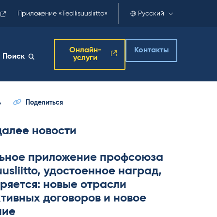
Приложение «Teollisuusliitto»
Русский
Онлайн-
Контакты
Поиск
услуги
ь
Поделиться
далее новости
ьное приложение профсоюза
­suus­liitto, удостоенное наград,
ряется: новые отрасли
тивных договоров и новое
ние