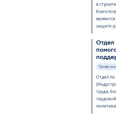
в строит
благопол
являются 
защите ра
Отдел
помога
подде
Профсою
Категории
Отдел по в
(Индустр
труда, б
трудовой
политики,