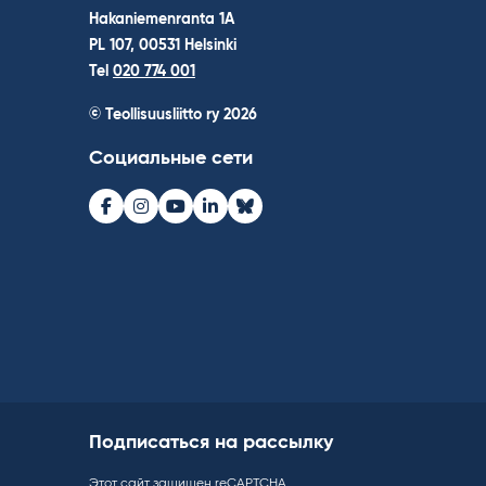
Hakaniemenranta 1A
PL 107, 00531 Helsinki
Tel
020 774 001
© Teollisuusliitto ry 2026
Социальные сети
Facebook
Instagram
Youtube
LinkedIn
Bluesky
Подписаться на рассылку
Этот сайт защищен reCAPTCHA.