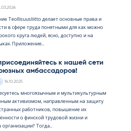
irjoitettu
1.03.2026
е Teol­li­suus­liitto делает основные права и
сти в сфере труда понятными для как можно
окого круга людей, ясно, доступно и на
ыках. Приложение...
присоединяйтесь к нашей сети
оюзных амбассадоров!
Kirjoitettu
з
16.10.2025
есуетесь многоязычным и мультикультурным
ным активизмом, направленным на защиту
странных работников, повышение их
ённости о финской трудовой жизни и
организации? Тогда...