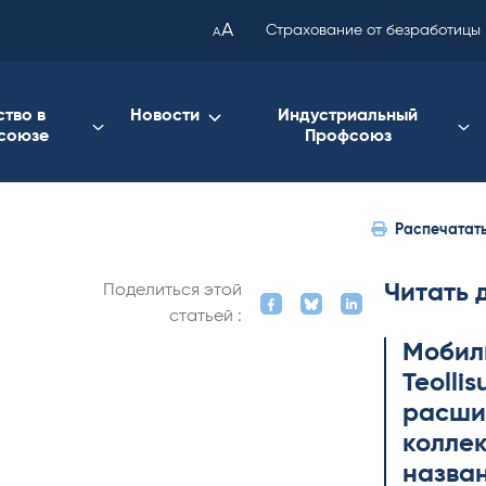
been
A
Страхование от безработицы
A
copied
to
your
ство в
Новости
Индустриальный
союзе
Профсоюз
clipboard.)
Распечатат
Читать 
Поделиться этой
статьей :
Мобил
Teol­li
расши
коллек
назва