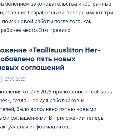
с изменением законодательства иностранные
и, ставшие безработными, теперь имеют три
 поиск новой работы после того, как
рабочее место. Это правило...
жение «Teol­li­suus­lii­ton Her­
обавлено пять новых
левых соглашений
Kirjoitettu
з
27.05.2025
овления от 27.5.2025 приложение «Teol­li­suus­
er­mes», созданное для работников и
телей, было дополнено пятью новыми
ыми соглашениями. В приложении теперь
актуальная информация об...