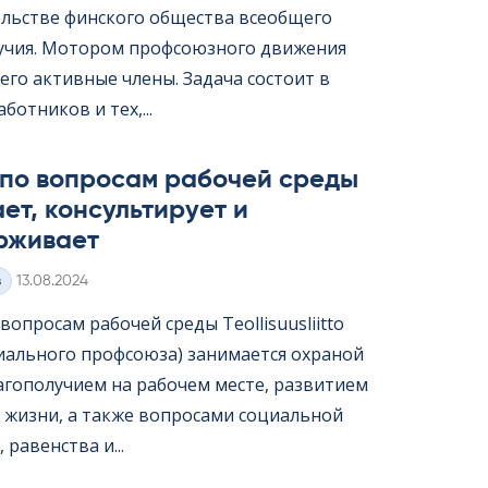
ельстве финского общества всеобщего
учия. Мотором профсоюзного движения
его активные члены. Задача состоит в
ботников и тех,...
 по вопросам рабочей среды
ет, консультирует и
рживает
Kirjoitettu
з
13.08.2024
опросам рабочей среды Teol­li­suus­liitto
иального профсоюза) занимается охраной
лагополучием на рабочем месте, развитием
 жизни, а также вопросами социальной
 равенства и...