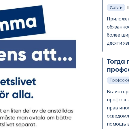
K
Услуги
1
Категории
Приложени
обязанно
более шир
десяти яз
Тогда 
профс
Профсою
Категории
Вы интер
профсоюз
прав ино
осведомл
помощь в 