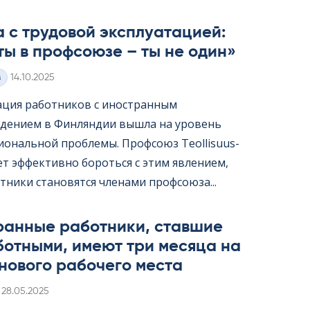
 с трудовой эксплуатацией:
ты в профсоюзе – ты не один»
Kirjoitettu
з
14.10.2025
ация работников с иностранным
дением в Финляндии вышла на уровень
ональной проблемы. Профсоюз Teol­li­suus­
жет эффективно бороться с этим явлением,
тники становятся членами профсоюза...
ранные работники, ставшие
ботными, имеют три месяца на
нового рабочего места
Kirjoitettu
28.05.2025