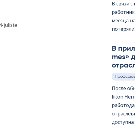
В связи 
работник
месяца на
-juliste
потеряли 
В прило
mes» д
отрас
Профсою
Категории
После обн
lii­ton H
работода
отраслев
доступна 