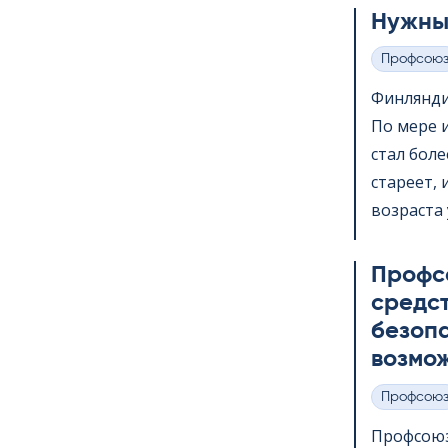
Нужны
Профсою
Категории
Финлянди
По мере 
стал бол
стареет,
возраста 
Профс
средс
безопа
возмож
Профсою
Категории
Профсоюз