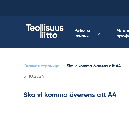
Skip
to
content
Работа
Член
жизнь
проф
Главная страница
-
Ska vi komma överens att A4
Kirjoitettu
31.10.2024
Ska vi komma överens att A4