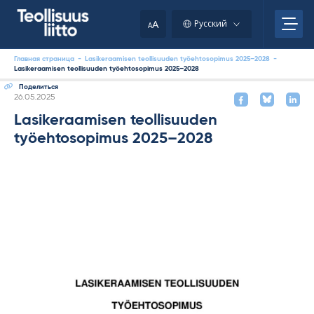
Skip
to
A
Русский
A
content
Главная страница
-
Lasikeraamisen teollisuuden työehtosopimus 2025–2028
-
Lasikeraamisen teollisuuden työehtosopimus 2025–2028
Поделиться
Kirjoitettu
26.05.2025
Lasikeraamisen teollisuuden
työehtosopimus 2025–2028