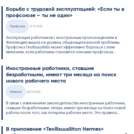
Борьба с трудовой эксплуатацией: «Если ты в
профсоюзе – ты не один»
Kirjoitettu
Профсоюз
14.10.2025
Категории
Эксплуатация работников с иностранным происхождением в
Финляндии вышла на уровень общенациональной проблемы.
Профсоюз Teol­li­suus­liitto может эффективно бороться с этим
явлением, если работники становятся членами профсоюза...
Иностранные работники, ставшие
безработными, имеют три месяца на поиск
нового рабочего места
Kirjoitettu
Hовости
28.05.2025
Категории
В связи с изменением законодательства иностранные работники,
ставшие безработными, теперь имеют три месяца на поиск новой
работы после того, как потеряли рабочее место. Это правило...
В приложение «Teol­li­suus­lii­ton Her­mes»