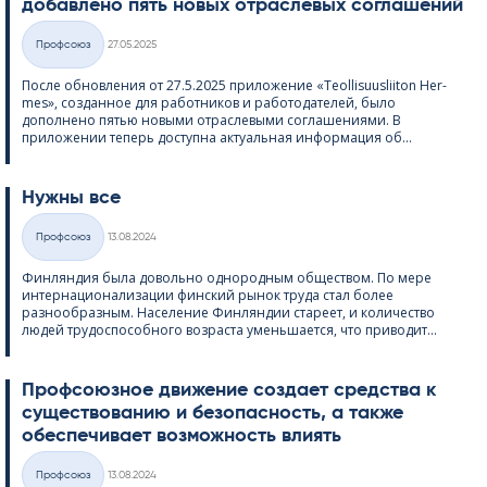
добавлено пять новых отраслевых соглашений
Kirjoitettu
Профсоюз
27.05.2025
Категории
После обновления от 27.5.2025 приложение «Teol­li­suus­lii­ton Her­
mes», созданное для работников и работодателей, было
дополнено пятью новыми отраслевыми соглашениями. В
приложении теперь доступна актуальная информация об...
Нужны все
Kirjoitettu
Профсоюз
13.08.2024
Категории
Финляндия была довольно однородным обществом. По мере
интернационализации финский рынок труда стал более
разнообразным. Население Финляндии стареет, и количество
людей трудоспособного возраста уменьшается, что приводит...
Профсоюзное движение создает средства к
существованию и безопасность, а также
обеспечивает возможность влиять
Kirjoitettu
Профсоюз
13.08.2024
Категории