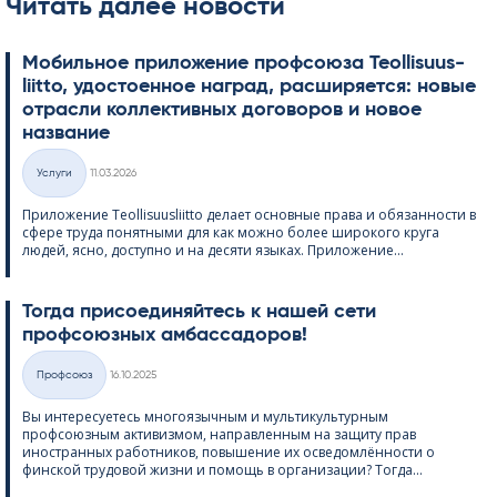
Читать далее новости
Мобильное приложение профсоюза Teol­li­suus­
liitto, удостоенное наград, расширяется: новые
отрасли коллективных договоров и новое
название
Kirjoitettu
Услуги
11.03.2026
Категории
Приложение Teol­li­suus­liitto делает основные права и обязанности в
сфере труда понятными для как можно более широкого круга
людей, ясно, доступно и на десяти языках. Приложение...
Тогда присоединяйтесь к нашей сети
профсоюзных амбассадоров!
Kirjoitettu
Профсоюз
16.10.2025
Категории
Вы интересуетесь многоязычным и мультикультурным
профсоюзным активизмом, направленным на защиту прав
иностранных работников, повышение их осведомлённости о
финской трудовой жизни и помощь в организации? Тогда...