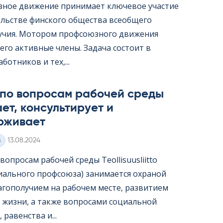
ное движение принимает ключевое участие
ельстве финского общества всеобщего
учия. Мотором профсоюзного движения
его активные члены. Задача состоит в
ботников и тех,...
 по вопросам рабочей среды
ет, консультирует и
рживает
Kirjoitettu
з
13.08.2024
опросам рабочей среды Teol­li­suus­liitto
иального профсоюза) занимается охраной
лагополучием на рабочем месте, развитием
 жизни, а также вопросами социальной
 равенства и...