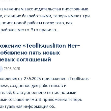
с изменением законодательства иностранные
и, ставшие безработными, теперь имеют три
 поиск новой работы после того, как
рабочее место. Это правило...
жение «Teol­li­suus­lii­ton Her­
обавлено пять новых
левых соглашений
Kirjoitettu
з
27.05.2025
овления от 27.5.2025 приложение «Teol­li­suus­
er­mes», созданное для работников и
телей, было дополнено пятью новыми
ыми соглашениями. В приложении теперь
актуальная информация об...