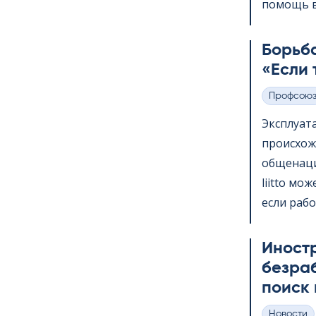
помощь в 
Борьба
«Если 
Профсою
Категории
Эксплуат
происхож
общенаци
liitto мо
если рабо
Иност
безра
поиск 
Hовости