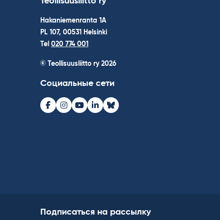
Teollisuusliitto ry
Hakaniemenranta 1A
PL 107, 00531 Helsinki
Tel
020 774 001
© Teollisuusliitto ry 2026
Социальные сети
Facebook
Instagram
Youtube
LinkedIn
Bluesky
Подписаться на рассылку