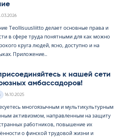
ние
irjoitettu
1.03.2026
е Teol­li­suus­liitto делает основные права и
сти в сфере труда понятными для как можно
окого круга людей, ясно, доступно и на
ыках. Приложение...
присоединяйтесь к нашей сети
оюзных амбассадоров!
Kirjoitettu
з
16.10.2025
есуетесь многоязычным и мультикультурным
ным активизмом, направленным на защиту
странных работников, повышение их
ённости о финской трудовой жизни и