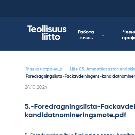
Skip
to
content
Работа
Член
жизнь
проф
Главная страница
-
Liite 05. Ammattiosaston ehdokka
Foredragningslista-Fackavdelningens-kandidatnomine
Kirjoitettu
24.10.2024
5.-Foredragningslista-Fackavde
kandidatnomineringsmote.pdf