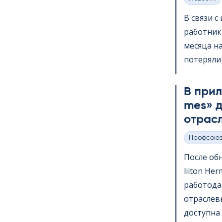
Категории
В связи 
работник
месяца на
потеряли 
В прило
mes» д
отрас
Профсою
Категории
После обн
lii­ton H
работода
отраслев
доступна 