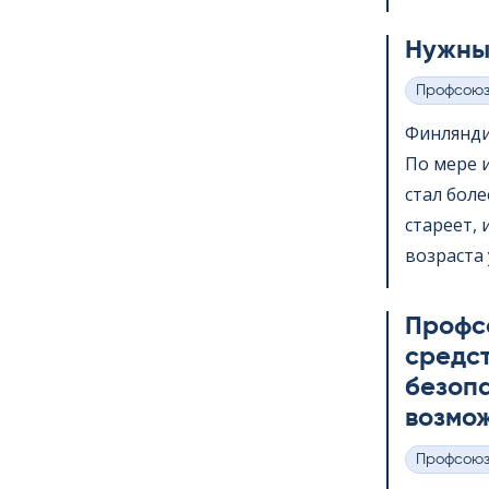
Нужны
Профсою
Категории
Финлянди
По мере 
стал бол
стареет,
возраста 
Профс
средс
безопа
возмож
Профсою
Категории