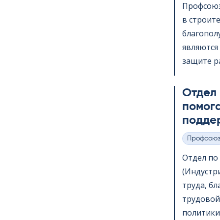
Профсоюз
в строит
благопол
являются 
защите ра
Отдел
помога
подде
Профсою
Категории
Отдел по в
(Индустр
труда, б
трудовой
политики,