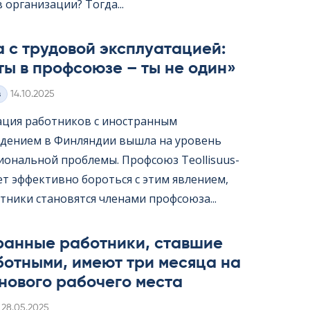
организации? Тогда...
 с трудовой эксплуатацией:
ты в профсоюзе – ты не один»
Kirjoitettu
з
14.10.2025
ация работников с иностранным
дением в Финляндии вышла на уровень
ональной проблемы. Профсоюз Teol­li­suus­
жет эффективно бороться с этим явлением,
тники становятся членами профсоюза...
ранные работники, ставшие
ботными, имеют три месяца на
нового рабочего места
Kirjoitettu
28.05.2025