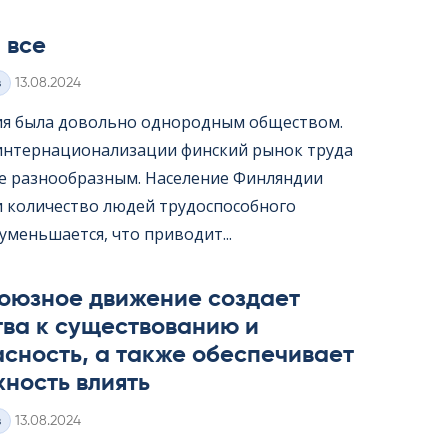
 все
Kirjoitettu
з
13.08.2024
я была довольно однородным обществом.
интернационализации финский рынок труда
ее разнообразным. Население Финляндии
 и количество людей трудоспособного
уменьшается, что приводит...
оюзное движение создает
тва к существованию и
сность, а также обеспечивает
ность влиять
Kirjoitettu
з
13.08.2024