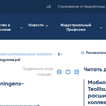
been
A
Страхование от безработицы
A
copied
to
your
ство в
Новости
Индустриальный
союзе
Профсоюз
clipboard.)
Распечатат
idenasettelukokouksen esityslista
-
5.-
ringsmote.pdf
Читать 
Поделиться этой
статьей :
Мобил
lningens-
Teol­li
расши
коллек