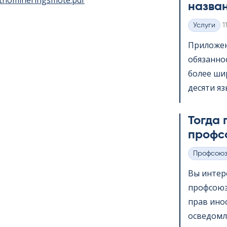
atnomineringsmote.pdf
назва
K
Услуги
1
Категории
Приложени
обязанно
более шир
десяти яз
Тогда 
профс
Профсою
Категории
Вы интер
профсоюз
прав ино
осведомл