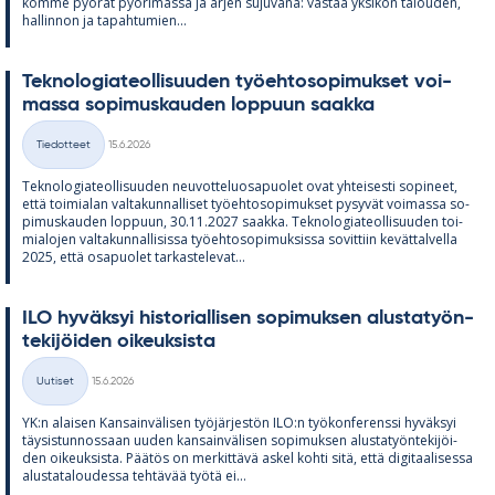
kömme pyö­rät pyö­ri­mässä ja ar­jen su­ju­vana: vas­taa yk­si­kön ta­lou­den,
hal­lin­non ja ta­pah­tu­mien...
Tek­no­lo­gia­teol­li­suu­den työ­eh­to­so­pi­muk­set voi­
massa so­pi­mus­kau­den lop­puun saakka
Kirjoitettu
Tiedotteet
15.6.2026
Kategoriat
Tek­no­lo­gia­teol­li­suu­den neu­vot­te­luos­a­puo­let ovat yh­tei­sesti so­pi­neet,
että toi­mia­lan val­ta­kun­nal­li­set työ­eh­to­so­pi­muk­set py­sy­vät voi­massa so­
pi­mus­kau­den lop­puun, 30.11.2027 saakka. Tek­no­lo­gia­teol­li­suu­den toi­
mia­lo­jen val­ta­kun­nal­li­sissa työ­eh­to­so­pi­muk­sissa so­vit­tiin ke­vät­tal­vella
2025, että os­a­puo­let tar­kas­te­le­vat...
ILO hy­väk­syi his­to­rial­li­sen so­pi­muk­sen alus­ta­työn­
te­ki­jöi­den oi­keuk­sista
Kirjoitettu
Uutiset
15.6.2026
Kategoriat
YK:n alai­sen Kan­sain­vä­li­sen työ­jär­jes­tön ILO:n työ­kon­fe­renssi hy­väk­syi
täy­sis­tun­nos­saan uu­den kan­sain­vä­li­sen so­pi­muk­sen alus­ta­työn­te­ki­jöi­
den oi­keuk­sista. Pää­tös on mer­kit­tävä as­kel kohti sitä, että di­gi­taa­li­sessa
alus­ta­ta­lou­dessa teh­tä­vää työtä ei...