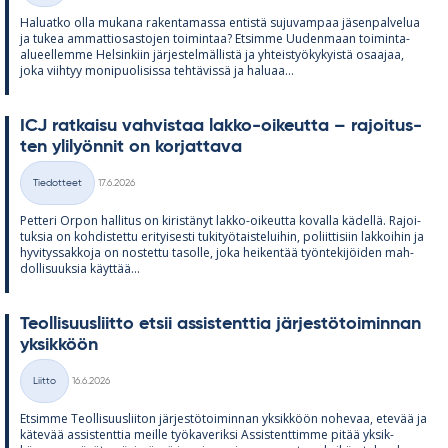
Ha­luatko olla mu­kana ra­ken­ta­massa en­tistä su­ju­vam­paa jä­sen­pal­ve­lua
ja tu­kea am­mat­tio­sas­to­jen toi­min­taa? Et­simme Uu­den­maan toi­minta-
alu­eel­lemme Hel­sin­kiin jär­jes­tel­mäl­listä ja yh­teis­työ­ky­kyistä osaa­jaa,
joka viih­tyy mo­ni­puo­li­sissa teh­tä­vissä ja ha­luaa...
ICJ rat­kaisu vah­vis­taa lakko-oi­keutta – ra­joi­tus­
ten yli­lyön­nit on kor­jat­tava
Kirjoitettu
Tiedotteet
17.6.2026
Kategoriat
Pet­teri Or­pon hal­li­tus on ki­ris­tä­nyt lakko-oi­keutta ko­valla kä­dellä. Ra­joi­
tuk­sia on koh­dis­tettu eri­tyi­sesti tu­ki­työ­tais­te­lui­hin, po­liit­ti­siin lak­koi­hin ja
hy­vi­tys­sak­koja on nos­tettu ta­solle, joka hei­ken­tää työn­te­ki­jöi­den mah­
dol­li­suuk­sia käyt­tää...
Teol­li­suus­liitto et­sii as­sis­tent­tia jär­jes­tö­toi­min­nan
yk­sik­köön
Kirjoitettu
Liitto
16.6.2026
Kategoriat
Et­simme Teol­li­suus­lii­ton jär­jes­tö­toi­min­nan yk­sik­köön no­he­vaa, ete­vää ja
kä­te­vää as­sis­tent­tia meille työ­ka­ve­riksi As­sis­tent­timme pi­tää yk­sik­