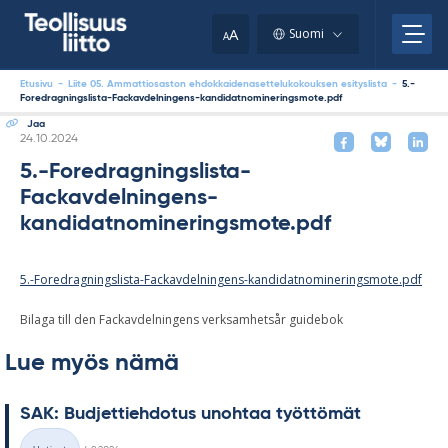
Skip
your
to
A
Suomi
A
content
clipboard.)
Etusivu
-
Liite 05. Ammattiosaston ehdokkaidenasettelukokouksen esityslista
-
5.-
Foredragningslista-Fackavdelningens-kandidatnomineringsmote.pdf
Jaa
Kirjoitettu
24.10.2024
5.-Foredragningslista-
Fackavdelningens-
kandidatnomineringsmote.pdf
5.-Foredragningslista-Fackavdelningens-kandidatnomineringsmote.pdf
Bilaga till den Fackavdelningens verksamhetsår guidebok
Lue myös nämä
SAK: Bud­jet­tieh­do­tus unoh­taa työt­tö­mät
Kirjoitettu