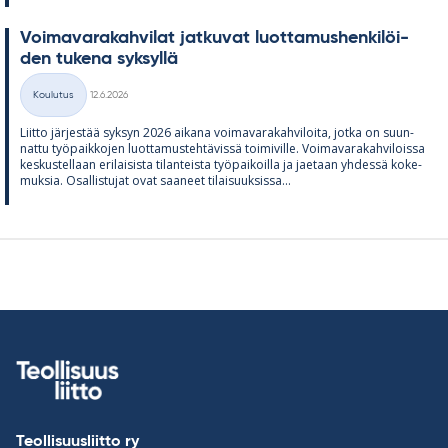
Voi­ma­va­ra­kah­vi­lat jat­ku­vat luot­ta­mus­hen­ki­löi­
den tu­kena syk­syllä
Kirjoitettu
Koulutus
12.6.2026
Kategoriat
Liitto jär­jes­tää syk­syn 2026 ai­kana voi­ma­va­ra­kah­vi­loita, jotka on suun­
nattu työ­paik­ko­jen luot­ta­mus­teh­tä­vissä toi­mi­ville. Voi­ma­va­ra­kah­vi­loissa
kes­kus­tel­laan eri­lai­sista ti­lan­teista työ­pai­koilla ja jae­taan yh­dessä ko­ke­
muk­sia. Osal­lis­tu­jat ovat saa­neet ti­lai­suuk­sissa...
Teollisuusliitto ry