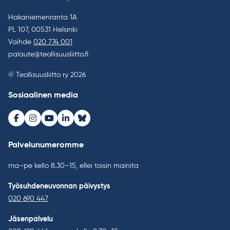
Hakaniemenranta 1A
PL 107, 00531 Helsinki
Vaihde
020 774 001
palaute@teollisuusliitto.fi
© Teollisuusliitto ry 2026
Sosiaalinen media
Facebook
Instagram
Youtube
LinkedIn
Bluesky
Palvelunumeromme
ma–pe kello 8.30–15, ellei toisin mainita
Työsuhdeneuvonnan päivystys
020 690 447
Jäsenpalvelu