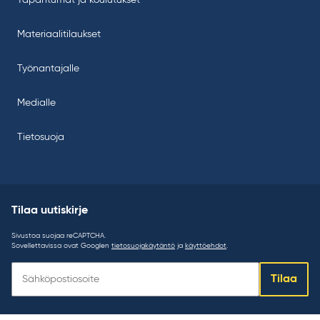
Tapahtumat ja koulutukset
Materiaalitilaukset
Työnantajalle
Medialle
Tietosuoja
Tilaa uutiskirje
Sivustoa suojaa reCAPTCHA.
Sovellettavissa ovat Googlen
tietosuojakäytäntö
ja
käyttöehdot
.
Tilaa
Tilaa
uutiskirje: