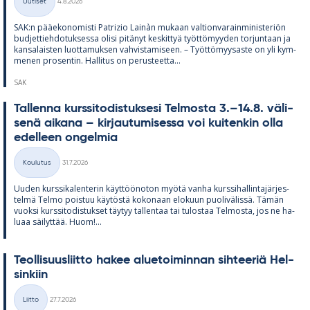
Uutiset
4.8.2026
Kategoriat
SAK:n pää­e­ko­no­misti Pat­rizio Lainàn mu­kaan val­tion­va­rain­mi­nis­te­riön
bud­jet­tieh­do­tuk­sessa olisi pi­tä­nyt kes­kit­tyä työt­tö­myy­den tor­jun­taan ja
kan­sa­lais­ten luot­ta­muk­sen vah­vis­ta­mi­seen. – Työt­tö­myy­saste on yli kym­
me­nen pro­sen­tin. Hal­li­tus on pe­rus­teetta...
SAK
Tal­lenna kurs­si­to­dis­tuk­sesi Tel­mosta 3.–14.8. vä­li­
senä ai­kana – kir­jau­tu­mi­sessa voi kui­ten­kin olla
edel­leen on­gel­mia
Kirjoitettu
Koulutus
31.7.2026
Kategoriat
Uu­den kurs­si­ka­len­te­rin käyt­töö­no­ton myötä vanha kurs­si­hal­lin­ta­jär­jes­
telmä Telmo pois­tuu käy­töstä ko­ko­naan elo­kuun puo­li­vä­lissä. Tä­män
vuoksi kurs­si­to­dis­tuk­set täy­tyy tal­len­taa tai tu­los­taa Tel­mosta, jos ne ha­
luaa säi­lyt­tää. Huom!...
Teol­li­suus­liitto ha­kee alue­toi­min­nan sih­tee­riä Hel­
sin­kiin
Kirjoitettu
Liitto
27.7.2026
Kategoriat