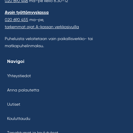
020 690 446
ma–pe kello 8.30–12
Avoin työttömyyskassa
020 690 455
ma–pe,
tarkemmat ajat A-kassan verkkosivuilla
Puheluista veloitetaan vain paikallisverkko- tai
matkapuhelinmaksu.
Navigoi
Yhteystiedot
Anna palautetta
Uutiset
Kouluttaudu