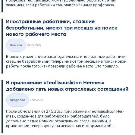
Профсоюз Teol­li­suus­liitto может эффективно бороться с этим
явлением, если работники становятся членами профсоюза...
Иностранные работники, ставшие
безработными, имеют три месяца на поиск
нового рабочего места
Kirjoitettu
Hовости
28.05.2025
Категории
В связи с изменением законодательства иностранные работники,
ставшие безработными, теперь имеют три месяца на поиск новой
работы после того, как потеряли рабочее место. Это правило...
В приложение «Teol­li­suus­lii­ton Her­mes»
добавлено пять новых отраслевых соглашений
Kirjoitettu
Профсоюз
27.05.2025
Категории
После обновления от 27.5.2025 приложение «Teol­li­suus­lii­ton Her­
mes», созданное для работников и работодателей, было
дополнено пятью новыми отраслевыми соглашениями. В
приложении теперь доступна актуальная информация об...