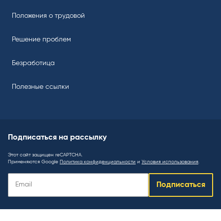
Положения о трудовой
Решение проблем
Безработица
Полезные ссылки
Подписаться на рассылку
Этот сайт защищен reCAPTCHA.
Применяются Google
Политика конфиденциальности
и
Условия использования
.
Подписаться
Подписаться
на
рассылку
: