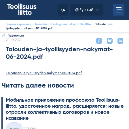
Skip
to
A
Русский
A
content
Главная страница
-
Talouden ja työllisyyden näkymät 06 2024
-
Talouden-ja-
tyollisyyden-nakymat-06-2024.pdf
Поделиться
Kirjoitettu
24.10.2024
Talouden-ja-tyollisyyden-nakymat-
06-2024.pdf
Talouden-ja-tyollisyyden-nakymat-06-2024.pdf
Читать далее новости
Мобильное приложение профсоюза Teol­li­suus­
liitto, удостоенное наград, расширяется: новые
отрасли коллективных договоров и новое
название
Kirjoitettu
Услуги
11.03.2026