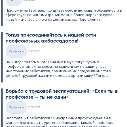
Категории
Приложение Teol­li­suus­liitto делает основные права и обязанности в
сфере труда понятными для как можно более широкого круга
людей, ясно, доступно и на десяти языках. Приложение...
Тогда присоединяйтесь к нашей сети
профсоюзных амбассадоров!
Kirjoitettu
Профсоюз
16.10.2025
Категории
Вы интересуетесь многоязычным и мультикультурным
профсоюзным активизмом, направленным на защиту прав
иностранных работников, повышение их осведомлённости о
финской трудовой жизни и помощь в организации? Тогда...
Борьба с трудовой эксплуатацией: «Если ты в
профсоюзе – ты не один»
Kirjoitettu
Профсоюз
14.10.2025
Категории
Эксплуатация работников с иностранным происхождением в
Финляндии вышла на уровень общенациональной проблемы.