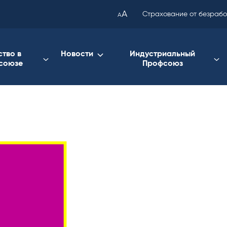
been
A
Страхование от безраб
A
copied
to
your
ство в
Новости
Индустриальный
союзе
Профсоюз
clipboard.)