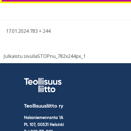
Kirjoitettu
Täysikokoinen
17.01.2024
783 × 244
kuva
Навигация
Julkaistu sivulla
STOPnu_782x244px_1
по
записям
Teollisuusliitto ry
Hakaniemenranta 1A
PL 107, 00531 Helsinki