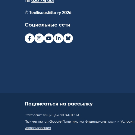
Tel
020 774 001
© Teollisuusliitto ry 2026
Социальные сети
Facebook
Instagram
Youtube
LinkedIn
Bluesky
Подписаться на рассылку
Этот сайт защищен reCAPTCHA.
Применяются Google
Политика конфиденциальности
и
Условия
использования
.