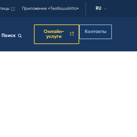
отицы
Приложение «Teollisuusliitto»
RU
Онлайн-
Контакты
Поиск
услуги