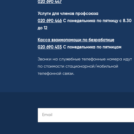
020 690 447
Услуги для членов профсоюза
020 690 446
C понедельника по пятницу с 8.30
до 12
Касса взаимопомощи по безработице
020 690 455
С понедельника по пятницам
Звонки на служебные телефонные номера идут
по стоимости стационарной/мобильной
телефонной связи.
Подписаться
на
рассылку