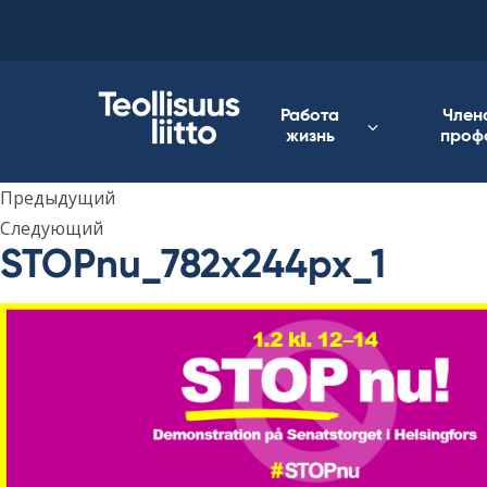
Skip
to
content
Работа
Член
жизнь
проф
Предыдущий
Следующий
STOPnu_782x244px_1