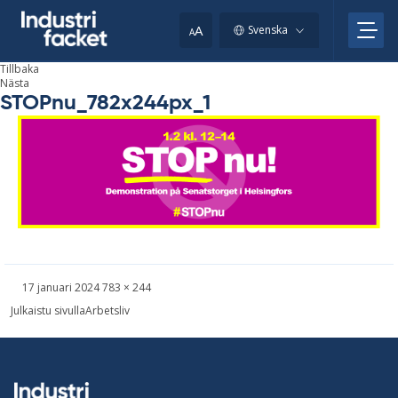
Skip
to
A
Svenska
A
content
Tillbaka
Nästa
STOPnu_782x244px_1
Skriven
Bild
17 januari 2024
783 × 244
i
Inläggsnavigering
Julkaistu sivulla
Arbetsliv
full
storlek