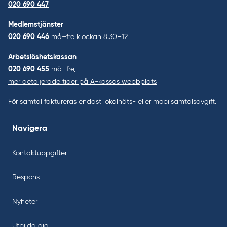
020 690 447
Medlemstjänster
020 690 446
må–fre klockan 8.30–12
Arbetslöshetskassan
020 690 455
må–fre,
mer detaljerade tider på A-kassas webbplats
För samtal faktureras endast lokalnäts- eller mobilsamtalsavgift.
Navigera
Kontaktuppgifter
Respons
Nyheter
Utbilda dig