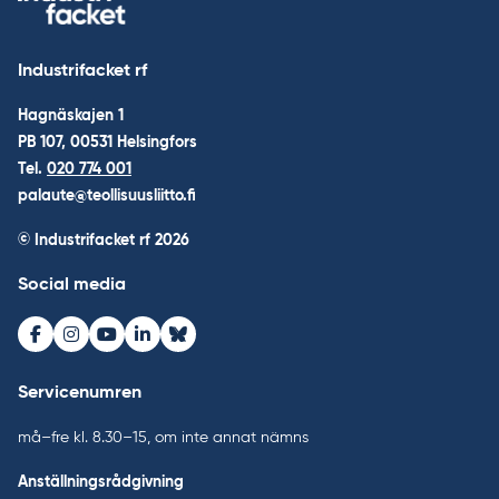
Industrifacket rf
Hagnäskajen 1
PB 107, 00531 Helsingfors
Tel.
020 774 001
palaute@teollisuusliitto.fi
© Industrifacket rf
2026
Social media
Facebook
Instagram
Youtube
LinkedIn
Bluesky
Servicenumren
må–fre kl. 8.30–15, om inte annat nämns
Anställningsrådgivning