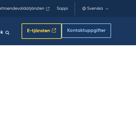
örtroendevaldatjänsten
Soppi
Svenska
Kontaktuppgifter
E-tjänsten
ök