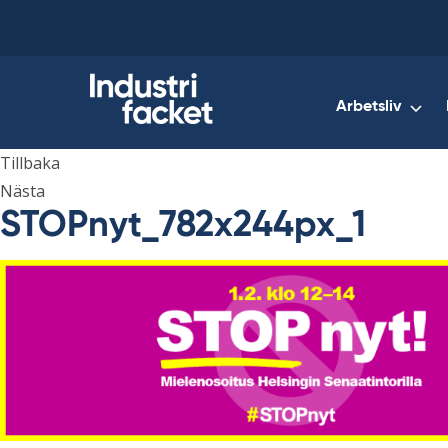
Skip
to
content
Arbetsliv
Tillbaka
Nästa
STOPnyt_782x244px_1