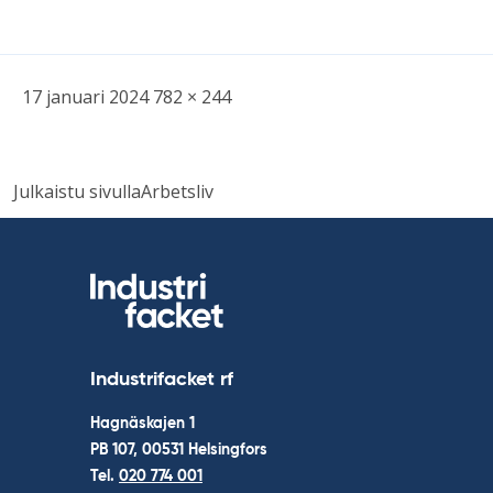
Skriven
Bild
17 januari 2024
782 × 244
i
full
Inläggsnavigering
storlek
Julkaistu sivulla
Arbetsliv
Industrifacket rf
Hagnäskajen 1
PB 107, 00531 Helsingfors
Tel.
020 774 001