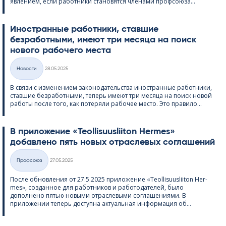
явлением, если работники становятся членами профсоюза...
Иностранные работники, ставшие
безработными, имеют три месяца на поиск
нового рабочего места
Kirjoitettu
Hовости
28.05.2025
Категории
В связи с изменением законодательства иностранные работники,
ставшие безработными, теперь имеют три месяца на поиск новой
работы после того, как потеряли рабочее место. Это правило...
В приложение «Teol­li­suus­lii­ton Her­mes»
добавлено пять новых отраслевых соглашений
Kirjoitettu
Профсоюз
27.05.2025
Категории
После обновления от 27.5.2025 приложение «Teol­li­suus­lii­ton Her­
mes», созданное для работников и работодателей, было
дополнено пятью новыми отраслевыми соглашениями. В
приложении теперь доступна актуальная информация об...