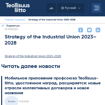
Skip
to
A
Русский
A
content
Главная страница
-
Strategy of the Industrial Union 2023–2028
Поделиться
Kirjoitettu
14.09.2023
Strategy of the Industrial Union 2023–
2028
Strategy of the Industrial Union 2023–2028
Читать далее новости
Мобильное приложение профсоюза Teol­li­suus­
liitto, удостоенное наград, расширяется: новые
отрасли коллективных договоров и новое
название
Kirjoitettu
Услуги
11.03.2026
Категории