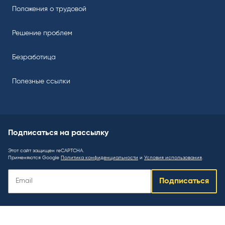
Положения о трудовой
Решение проблем
Безработица
Полезные ссылки
Подписаться на рассылку
Этот сайт защищен reCAPTCHA.
Применяются Google
Политика конфиденциальности
и
Условия использования
.
Подписаться
Подписаться
на
рассылку
: