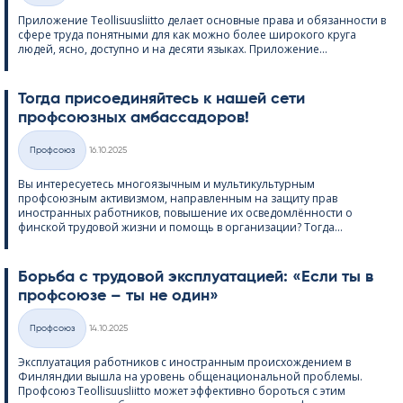
Приложение Teol­li­suus­liitto делает основные права и обязанности в
сфере труда понятными для как можно более широкого круга
людей, ясно, доступно и на десяти языках. Приложение...
Тогда присоединяйтесь к нашей сети
профсоюзных амбассадоров!
Kirjoitettu
Профсоюз
16.10.2025
Категории
Вы интересуетесь многоязычным и мультикультурным
профсоюзным активизмом, направленным на защиту прав
иностранных работников, повышение их осведомлённости о
финской трудовой жизни и помощь в организации? Тогда...
Борьба с трудовой эксплуатацией: «Если ты в
профсоюзе – ты не один»
Kirjoitettu
Профсоюз
14.10.2025
Категории
Эксплуатация работников с иностранным происхождением в
Финляндии вышла на уровень общенациональной проблемы.
Профсоюз Teol­li­suus­liitto может эффективно бороться с этим